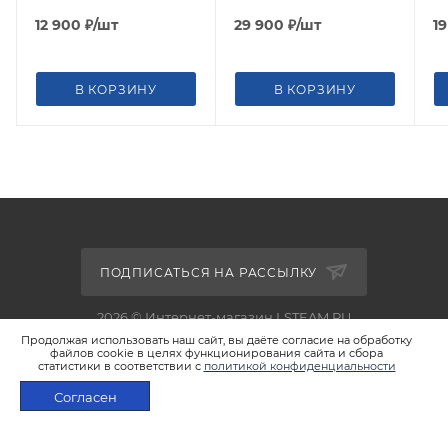
головой для фото и
м
видео/ Arca/501PL
ц
12 900
₽
/шт
29 900
₽
/шт
1
В КОРЗИНУ
В КОРЗИНУ
ПОДПИСАТЬСЯ НА РАССЫЛКУ
2026 © Интернет-магазин LSTEAM.RU
Продолжая использовать наш сайт, вы даёте согласие на обработку
файлов cookie в целях функционирования сайта и сбора
статистики в соответствии с
политикой конфиденциальности
Согласен
+7 495 933-02-22
ПОД ЗАКАЗ
shop@lsteam.ru