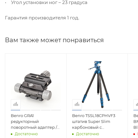
• Угол установки ног – 23 градуса
Гарантия производителя 1 год.
Вам также может понравиться
Benro GRA1
Benro TSSL18CPHVF3
B
редукторный
штатив Super Slim
B
поворотный адаптер /
карбоновый с
B
Arca
универсальной
г
Достаточно
Достаточно