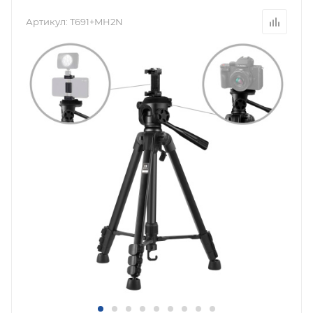
Артикул:
T691+MH2N