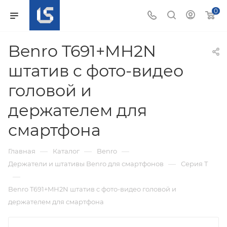
0
Benro T691+MH2N
штатив c фото-видео
головой и
держателем для
смартфона
—
—
—
Главная
Каталог
Benro
—
Держатели и штативы Benro для смартфонов
Серия Т
—
Benro T691+MH2N штатив c фото-видео головой и
держателем для смартфона