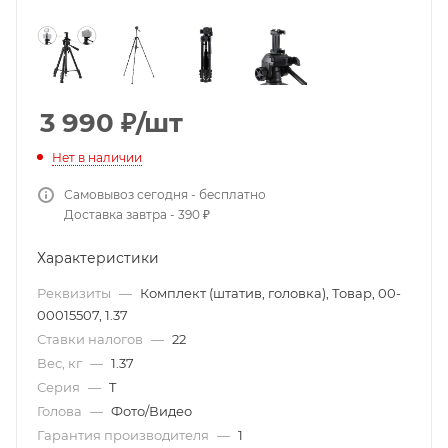
3 990
₽
/шт
Нет в наличии
Самовывоз сегодня - бесплатно
Доставка завтра - 390 ₽
Характеристики
Реквизиты
—
Комплект (штатив, головка), Товар, 00-
00015507, 1.37
Ставки налогов
—
22
Вес, кг
—
1.37
Серия
—
T
Голова
—
Фото/Видео
Гарантия производителя
—
1