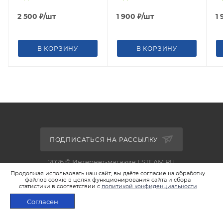
2 500
₽
/шт
1 900
₽
/шт
1
В КОРЗИНУ
В КОРЗИНУ
ПОДПИСАТЬСЯ НА РАССЫЛКУ
2026 © Интернет-магазин LSTEAM.RU
Продолжая использовать наш сайт, вы даёте согласие на обработку
файлов cookie в целях функционирования сайта и сбора
статистики в соответствии с
политикой конфиденциальности
Согласен
+7 495 933-02-22
В КОРЗИНУ