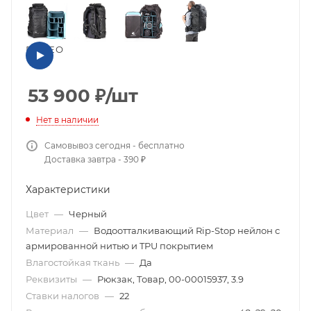
ВИДЕО
53 900
₽
/шт
Нет в наличии
Самовывоз сегодня - бесплатно
Доставка завтра - 390 ₽
Характеристики
Цвет
—
Черный
Материал
—
Водоотталкивающий Rip-Stop нейлон с
армированной нитью и TPU покрытием
Влагостойкая ткань
—
Да
Реквизиты
—
Рюкзак, Товар, 00-00015937, 3.9
Ставки налогов
—
22