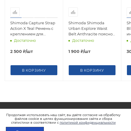
Shimoda Capture Strap
Shimoda Shimoda
Sh
Action X Teal Ремень с
Urban Explore Waist
Bl
креплением для
Belt Anthracite поясной
и
быстросъемной
ремень 520-522
к
Достаточно
Достаточно
площадки 520-271
фо
2 500
₽
/шт
1 900
₽
/шт
3
В КОРЗИНУ
В КОРЗИНУ
Продолжая использовать наш сайт, вы даёте согласие на обработку
файлов cookie в целях функционирования сайта и сбора
статистики в соответствии с
политикой конфиденциальности
ПОДПИСАТЬСЯ НА РАССЫЛКУ