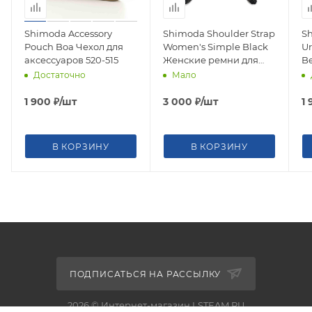
Shimoda Accessory
Shimoda Shoulder Strap
S
Pouch Boa Чехол для
Women's Simple Black
Ur
аксессуаров 520-515
Женские ремни для
Be
рюкзака 520-260
ре
Достаточно
Мало
1 900
₽
/шт
3 000
₽
/шт
1
В КОРЗИНУ
В КОРЗИНУ
ПОДПИСАТЬСЯ НА РАССЫЛКУ
2026 © Интернет-магазин LSTEAM.RU