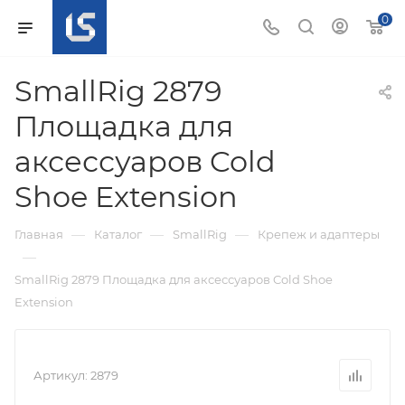
0
SmallRig 2879
Площадка для
аксессуаров Cold
Shoe Extension
—
—
—
Главная
Каталог
SmallRig
Крепеж и адаптеры
—
SmallRig 2879 Площадка для аксессуаров Cold Shoe
Extension
Артикул:
2879