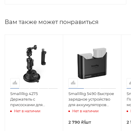
Вам также может понравиться
SmallRig 4275
SmallRig 5490 Быстрое
Sm
Держатель с
зарядное устройство
П
присосками для
для аккумуляторов
м
экшен-камер,
Canon LP-E6P
Mo
Нет в наличии
Нет в наличии
смартфонов Portable
Sh
Suction Cup SC-1K
2 790
₽
/шт
2 