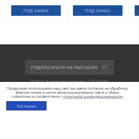
ПОД ЗАКАЗ
ПОД ЗАКАЗ
ПОДПИСАТЬСЯ НА РАССЫЛКУ
2026 © Интернет-магазин LSTEAM.RU
Продолжая использовать наш сайт, вы даёте согласие на обработку
файлов cookie в целях функционирования сайта и сбора
статистики в соответствии с
политикой конфиденциальности
Согласен
+7 495 933-02-22
ПОД ЗАКАЗ
shop@lsteam.ru
г. Москва, ул. 1905 года, д.7, стр.1