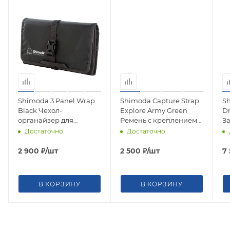
Shimoda 3 Panel Wrap
Shimoda Capture Strap
Sh
Black Чехол-
Explore Army Green
Dr
органайзер для
Ремень с креплением
З
фильтров и
для быстросъемной
др
Достаточно
Достаточно
аксессуаров 520-502
площадки 520-273
52
2 900
₽
/шт
2 500
₽
/шт
7
В КОРЗИНУ
В КОРЗИНУ