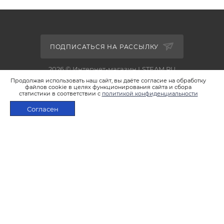
ПОДПИСАТЬСЯ НА РАССЫЛКУ
2026 © Интернет-магазин LSTEAM.RU
Продолжая использовать наш сайт, вы даёте согласие на обработку
файлов cookie в целях функционирования сайта и сбора
статистики в соответствии с
политикой конфиденциальности
Согласен
+7 495 933-02-22
В КОРЗИНУ
shop@lsteam.ru
г. Москва, ул. 1905 года, д.7, стр.1
ПОЛИТИКА КОНФИДЕНЦИАЛЬНОСТИ