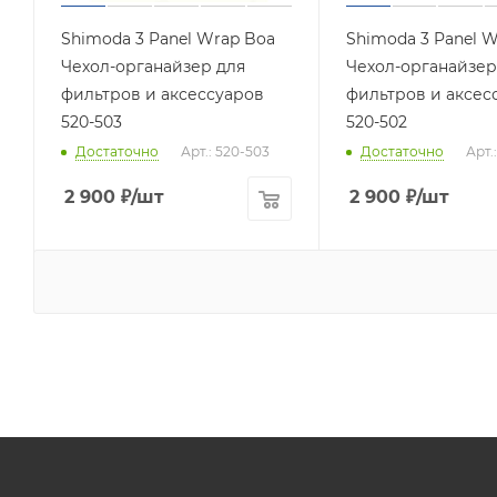
Shimoda 3 Panel Wrap Boa
Shimoda 3 Panel W
Чехол-органайзер для
Чехол-органайзер
фильтров и аксессуаров
фильтров и аксес
520-503
520-502
Достаточно
Арт.: 520-503
Достаточно
Арт.
2 900
₽
/шт
2 900
₽
/шт