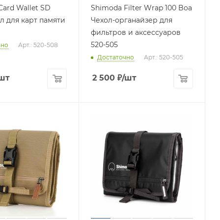
ard Wallet SD
Shimoda Filter Wrap 100 Boa
л для карт памяти
Чехол-органайзер для
фильтров и аксессуаров
520-505
чно
Арт.: 520-508
Достаточно
Арт.: 520-505
шт
2 500
₽
/шт