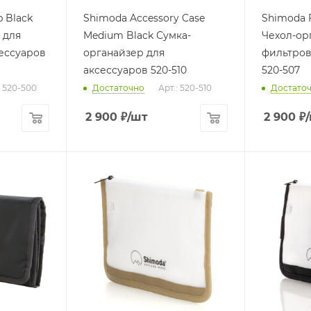
 Black
Shimoda Accessory Case
Shimoda F
 для
Medium Black Сумка-
Чехол-ор
ессуаров
органайзер для
фильтров
аксессуаров 520-510
520-507
: 520-500
Достаточно
Арт.: 520-510
Достато
2 900
₽
/шт
2 900
₽