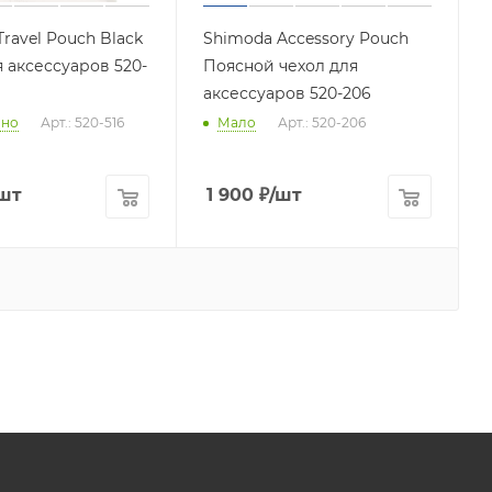
ravel Pouch Black
Shimoda Accessory Pouch
 аксессуаров 520-
Поясной чехол для
аксессуаров 520-206
чно
Арт.: 520-516
Мало
Арт.: 520-206
шт
1 900
₽
/шт