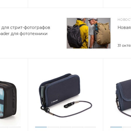
НОВОС
и для стрит-фотографов
Новая
oader для фототехники
31 окт