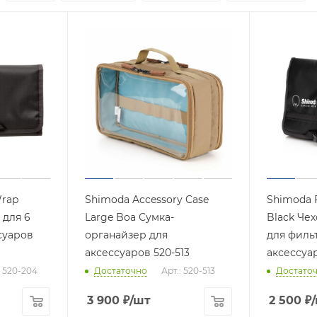
Wrap
Shimoda Accessory Case
Shimoda F
 для 6
Large Boa Сумка-
Black Че
суаров
органайзер для
для филь
аксессуаров 520-513
аксессуа
: 520-204
Достаточно
Арт.: 520-513
Достато
3 900
₽
/шт
2 500
₽