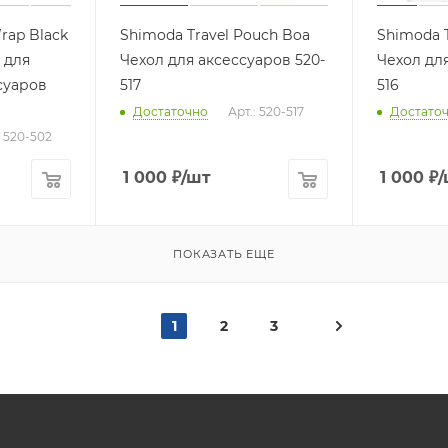
rap Black
Shimoda Travel Pouch Boa
Shimoda T
 для
Чехол для аксессуаров 520-
Чехол для
суаров
517
516
Достаточно
Арт.: 520-517
Достато
: 520-502
1 000
₽
/шт
1 000
₽
/
ПОКАЗАТЬ ЕЩЕ
1
2
3