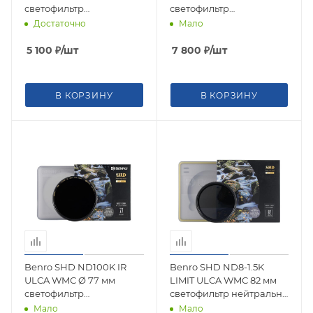
светофильтр
светофильтр
нейтрально-серый
нейтрально-серый
Достаточно
Мало
5 100
₽
/шт
7 800
₽
/шт
В КОРЗИНУ
В КОРЗИНУ
Benro SHD ND100K IR
Benro SHD ND8-1.5K
ULCA WMC Ø 77 мм
LIMIT ULCA WMC 82 мм
светофильтр
светофильтр нейтрально
нейтрально-серый
серый, переменной
Мало
Мало