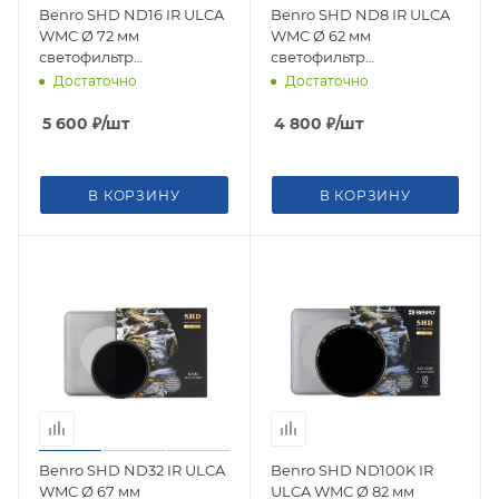
Benro SHD ND16 IR ULCA
Benro SHD ND8 IR ULCA
WMC Ø 72 мм
WMC Ø 62 мм
светофильтр
светофильтр
нейтрально-серый
нейтрально-серый
Достаточно
Достаточно
5 600
₽
/шт
4 800
₽
/шт
В КОРЗИНУ
В КОРЗИНУ
Benro SHD ND32 IR ULCA
Benro SHD ND100K IR
WMC Ø 67 мм
ULCA WMC Ø 82 мм