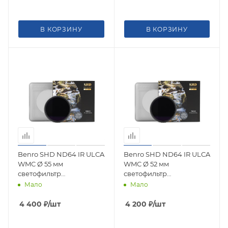
В КОРЗИНУ
В КОРЗИНУ
Benro SHD ND64 IR ULCA
Benro SHD ND64 IR ULCA
WMC Ø 55 мм
WMC Ø 52 мм
светофильтр
светофильтр
нейтрально-серый
нейтрально-серый
Мало
Мало
4 400
₽
/шт
4 200
₽
/шт