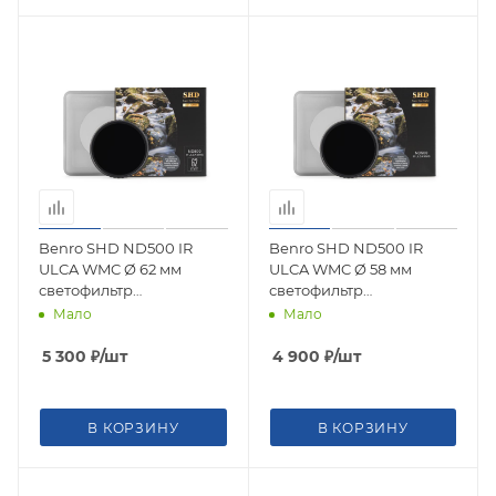
Benro SHD ND500 IR
Benro SHD ND500 IR
ULCA WMC Ø 62 мм
ULCA WMC Ø 58 мм
светофильтр
светофильтр
нейтрально-серый
нейтрально-серый
Мало
Мало
5 300
₽
/шт
4 900
₽
/шт
В КОРЗИНУ
В КОРЗИНУ