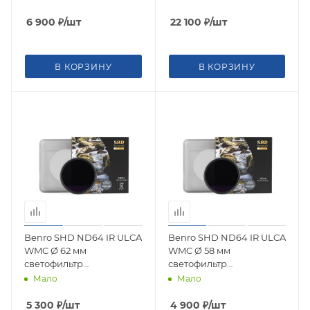
плотности
6 900
₽
/шт
22 100
₽
/шт
В КОРЗИНУ
В КОРЗИНУ
Benro SHD ND64 IR ULCA
Benro SHD ND64 IR ULCA
WMC Ø 62 мм
WMC Ø 58 мм
светофильтр
светофильтр
нейтрально-серый
нейтрально-серый
Мало
Мало
5 300
₽
/шт
4 900
₽
/шт