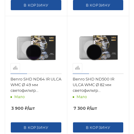
В КОРЗИНУ
В КОРЗИНУ
Benro SHD ND64 IR ULCA
Benro SHD ND500 IR
WMC Ø 49 мм
ULCA WMC Ø 82 мм
светофильтр
светофильтр
нейтрально-серый
нейтрально-серый
Мало
Мало
3 900
₽
/шт
7 300
₽
/шт
В КОРЗИНУ
В КОРЗИНУ