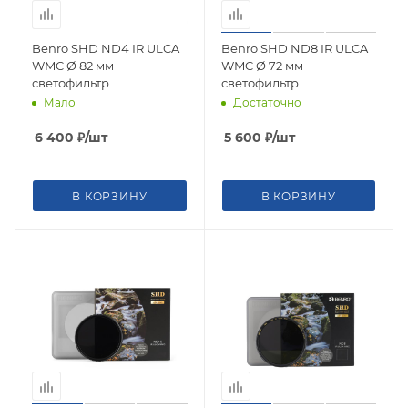
Benro SHD ND4 IR ULCA
Benro SHD ND8 IR ULCA
WMC Ø 82 мм
WMC Ø 72 мм
светофильтр
светофильтр
нейтрально-серый
нейтрально-серый
Мало
Достаточно
6 400
₽
/шт
5 600
₽
/шт
В КОРЗИНУ
В КОРЗИНУ