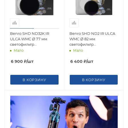
Benro SHD ND32K IR
Benro SHD ND2 IR ULCA
ULCA WMC Ø 77 мм
WMC Ø 82 мм
светофильтр
светофильтр
нейтрально-серый
нейтрально-серый
Мало
Мало
6 900
₽
/шт
6 400
₽
/шт
В КОРЗИНУ
В КОРЗИНУ