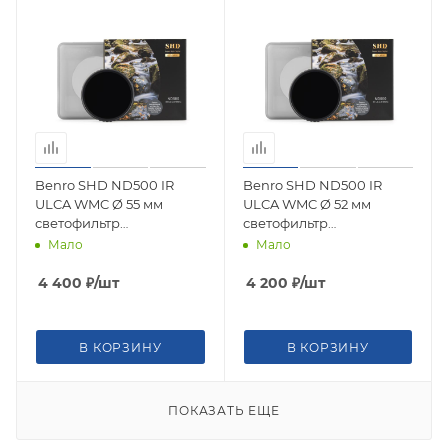
Benro SHD ND500 IR
Benro SHD ND500 IR
ULCA WMC Ø 55 мм
ULCA WMC Ø 52 мм
светофильтр
светофильтр
нейтрально-серый
нейтрально-серый
Мало
Мало
4 400
₽
/шт
4 200
₽
/шт
В КОРЗИНУ
В КОРЗИНУ
ПОКАЗАТЬ ЕЩЕ