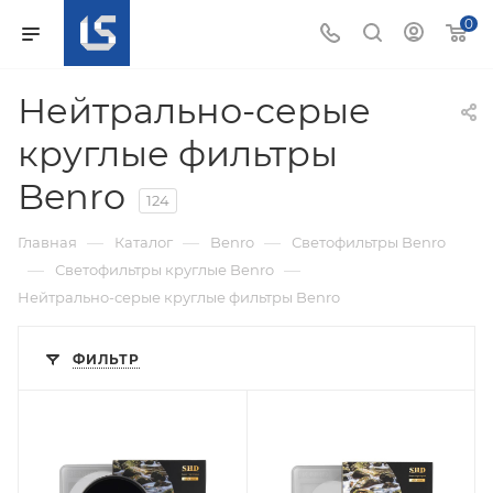
0
Нейтрально-серые
круглые фильтры
Benro
124
—
—
—
Главная
Каталог
Benro
Светофильтры Benro
—
—
Светофильтры круглые Benro
Нейтрально-серые круглые фильтры Benro
ФИЛЬТР