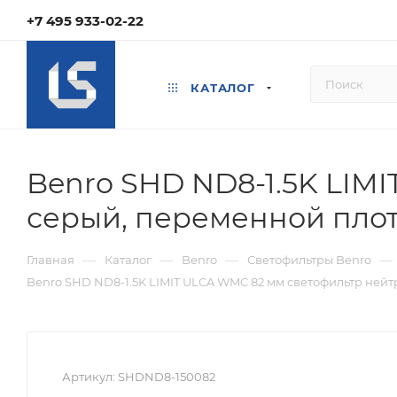
+7 495 933-02-22
КАТАЛОГ
Benro SHD ND8-1.5K LIM
серый, переменной пло
—
—
—
—
Главная
Каталог
Benro
Светофильтры Benro
Benro SHD ND8-1.5K LIMIT ULCA WMC 82 мм светофильтр ней
Артикул:
SHDND8-150082