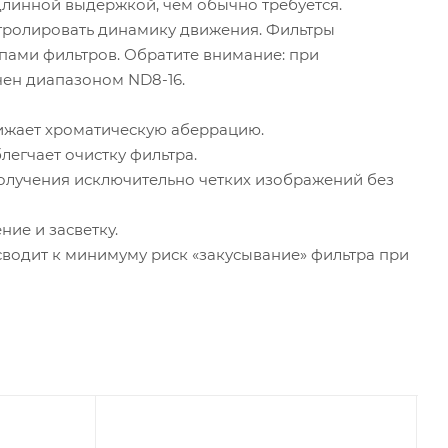
длинной выдержкой, чем обычно требуется.
нтролировать динамику движения. Фильтры
ипами фильтров. Обратите внимание: при
ен диапазоном ND8-16.
снижает хроматическую аберрацию.
егчает очистку фильтра.
получения исключительно четких изображений без
ие и засветку.
и сводит к минимуму риск «закусывание» фильтра при