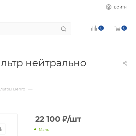
ВОЙТИ
0
0
ильтр нейтрально
—
льтры Benro
22 100
₽
/шт
Мало