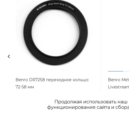
Benro DR7258 переходное кольцо:
Benro Me
72-58 мм
Livestrea
головой
Арт.: DR7258
Достаточно
Продолжая использовать наш с
Мало
функционирования сайта и сбора
990
₽
/шт
2 900
₽
/