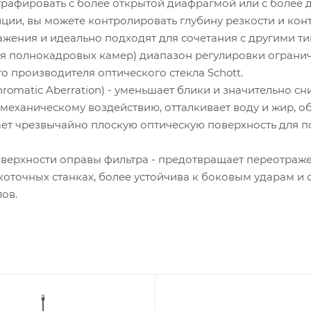
графировать с более открытой диафрагмой или с более 
ции, вы можете контролировать глубину резкости и ко
ажения и идеально подходят для сочетания с другими т
я полнокадровых камер) диапазон регулировки огранич
о производителя оптического стекла Schott.
Chromatic Aberration) - уменьшает блики и значительно 
еханическому воздействию, отталкивает воду и жир, обл
ает чрезвычайно плоскую оптическую поверхность для 
оверхности оправы фильтра - предотвращает переотражен
сокоточных станках, более устойчива к боковым ударам 
лов.