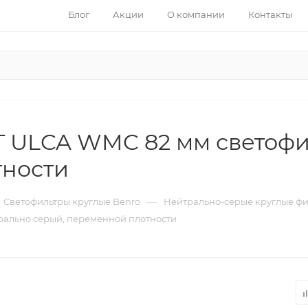
Блог
Акции
О компании
Контакты
IT ULCA WMC 82 мм светоф
тности
—
Светофильтры круглые Benro
Нейтрально-серые круглые фи
трально серый, переменной плотности