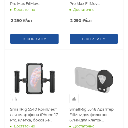
Pro Max FilMov
Pro Max FilMov
Lightweight Photography
Lightweight Photography
Достаточно
Достаточно
Case (Orange)
Case (Black)
2 290
₽
/шт
2 290
₽
/шт
В КОРЗИНУ
В КОРЗИНУ
SmallRig 5540 Комплект
SmallRig 5548 Адаптер
для смартфона iPhone 17
FilMov для фильтров
Pro, клетка, боковые
67мм для клеток
ручки
смартфонов iPhone 17
Достаточно
Достаточно