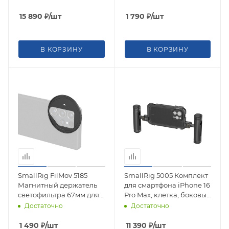
Pro Max
15 890
₽
/шт
1 790
₽
/шт
В КОРЗИНУ
В КОРЗИНУ
SmallRig FilMov 5185
SmallRig 5005 Комплект
Магнитный держатель
для смартфона iPhone 16
светофильтра 67мм для
Pro Max, клетка, боковые
Samsung S25 Ultra
ручки
Достаточно
Достаточно
1 490
₽
/шт
11 390
₽
/шт