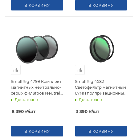
В КОРЗИНУ
В КОРЗИНУ
SmallRig 4799 Комплект
SmallRig 4582
магнитных нейтрально-
Светофильтр магнитный
серых фильтров Neutral
67мм поляризационный
Density Filter Kit
CPL
Достаточно
Достаточно
8 390
₽
/шт
3 390
₽
/шт
В КОРЗИНУ
В КОРЗИНУ