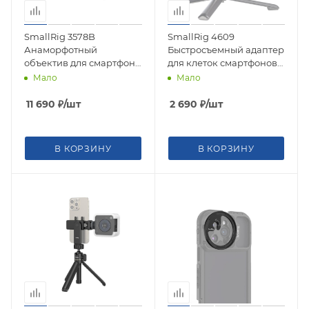
SmallRig 3578B
SmallRig 4609
Анаморфотный
Быстросъемный адаптер
объектив для смартфона
для клеток смартфонов
1.55X Anamorphic Lens (T-
H11 Quick Release
Мало
Мало
mount)
Adapter (Acra)
11 690
₽
/шт
2 690
₽
/шт
В КОРЗИНУ
В КОРЗИНУ