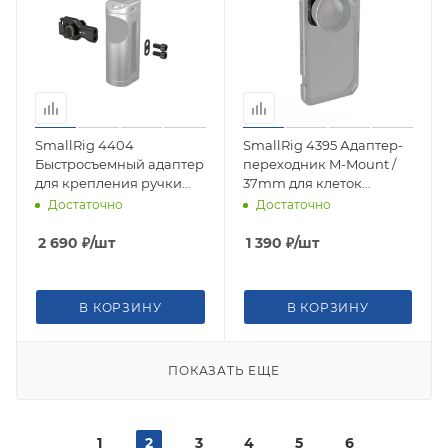
SmallRig 4404
SmallRig 4395 Адаптер-
Быстросъемный адаптер
переходник M-Mount /
для крепления ручки
37mm для клеток
Side Handle Quick
смартфонов iPhone 11, 12,
Достаточно
Достаточно
Release Adaptor
15
2 690
₽
/шт
1 390
₽
/шт
В КОРЗИНУ
В КОРЗИНУ
ПОКАЗАТЬ ЕЩЕ
1
2
3
4
5
6