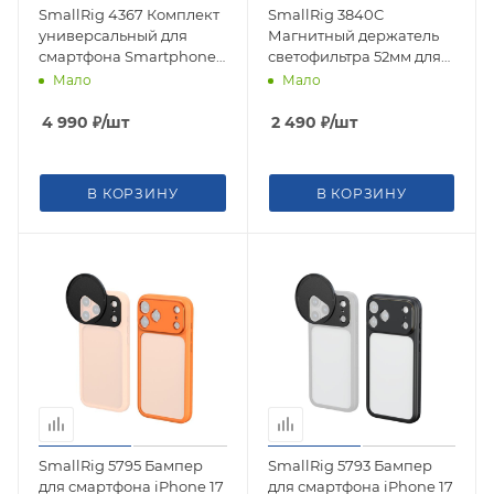
SmallRig 4367 Комплект
SmallRig 3840C
универсальный для
Магнитный держатель
смартфона Smartphone
светофильтра 52мм для
Vlog Tripod Kit VK-30
смартфона (крепление
Мало
Мало
Advanced Version
Moment)
4 990
₽
/шт
2 490
₽
/шт
В КОРЗИНУ
В КОРЗИНУ
SmallRig 5795 Бампер
SmallRig 5793 Бампер
для смартфона iPhone 17
для смартфона iPhone 17