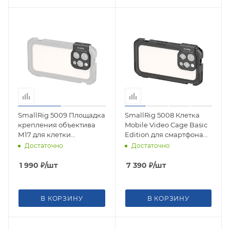
SmallRig 5009 Площадка
SmallRig 5008 Клетка
крепления объектива
Mobile Video Cage Basic
М17 для клетки
Edition для смартфона
смартфона iPhone 16 Pro
iPhone 16 Pro
Достаточно
Достаточно
Max / 16 Pro
1 990
₽
/шт
7 390
₽
/шт
В КОРЗИНУ
В КОРЗИНУ