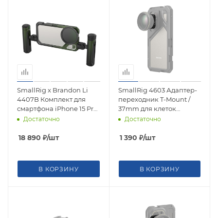
SmallRig x Brandon Li
SmallRig 4603 Адаптер-
4407B Комплект для
переходник T-Mount /
смартфона iPhone 15 Pro
37mm для клеток
Max, клетка, боковые
смартфонов Universal
Достаточно
Достаточно
ручки, фильтр
18 890
₽
/шт
1 390
₽
/шт
В КОРЗИНУ
В КОРЗИНУ