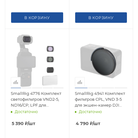
В КОРЗИНУ
В КОРЗИНУ
SmallRig 4776 Комплект
SmallRig 4941 Комплект
светофильтров VND2-5,
фильтров CPL, VND 3-5
ND16/CP, LPF для
для экшен-камер DJI
цифровой камеры DJI
Osmo Action
Достаточно
Достаточно
Osmo Pocket 3
5 390
₽
/шт
4 790
₽
/шт