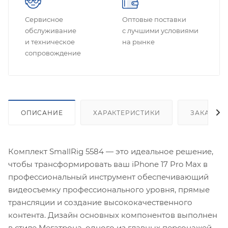
Сервисное
Оптовые поставки
обслуживание
с лучшими условиями
и техническое
на рынке
сопровождение
ОПИСАНИЕ
ХАРАКТЕРИСТИКИ
ЗАКАЗАТ
Комплект SmallRig 5584 — это идеальное решение,
чтобы трансформировать ваш iPhone 17 Pro Max в
профессиональный инструмент обеспечивающий
видеосъемку профессионального уровня, прямые
трансляции и создание высококачественного
контента. Дизайн основных компонентов выполнен
в стиле Мегатрона, одного из главных персонажей