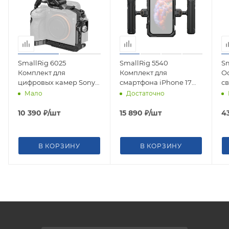
SmallRig 6025
SmallRig 5540
Sm
Комплект для
Комплект для
О
цифровых камер Sony
смартфона iPhone 17
с
A7V / A7RV / A7IV,
Pro, клетка, боковые
RG
Мало
Достаточно
клетка, ручка и
ручки
фиксатор кабеля
10 390
₽
/шт
15 890
₽
/шт
4
В КОРЗИНУ
В КОРЗИНУ