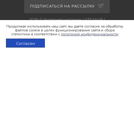
ПОДПИСАТЬСЯ НА РАССЫЛКУ
2026 © Интернет-магазин LSTEAM.RU
Продолжая использовать наш сайт, вы даёте согласие на обработку
файлов cookie в целях функционирования сайта и сбора
статистики в соответствии с
политикой конфиденциальности
Согласен
+7 495 933-02-22
В КОРЗИНУ
shop@lsteam.ru
г. Москва, ул. 1905 года, д.7, стр.1
ПОЛИТИКА КОНФИДЕНЦИАЛЬНОСТИ
ПОЛИТИКА ИСПОЛЬЗОВАНИЯ ФАЙЛОВ COOKIES
ПУБЛИЧНАЯ ОФЕРТА