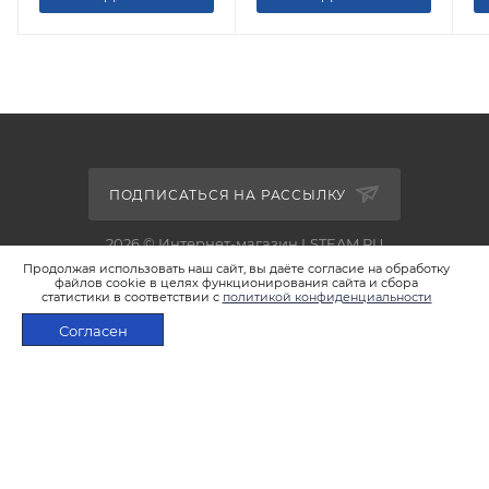
ПОДПИСАТЬСЯ НА РАССЫЛКУ
2026 © Интернет-магазин LSTEAM.RU
Продолжая использовать наш сайт, вы даёте согласие на обработку
файлов cookie в целях функционирования сайта и сбора
статистики в соответствии с
политикой конфиденциальности
Согласен
+7 495 933-02-22
В КОРЗИНУ
shop@lsteam.ru
г. Москва, ул. 1905 года, д.7, стр.1