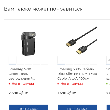
Вам также может понравиться
SmallRig 5710
SmallRig 5086 Кабель
Sm
Осветитель
Ultra Slim 8K HDMI Data
У
светодиодный
Cable (A to A) 100см
ш
портативный Thumb
дл
Нет в наличии
Нет в наличии
EDC Flashlight
Ar
2 690
₽
/шт
1 690
₽
/шт
2
ПОД ЗАКАЗ
ПОД ЗАКАЗ