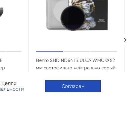
E
Benro SHD ND64 IR ULCA WMC Ø 52
тер
мм светофильтр нейтрально-серый
Арт.: SHDND6452
Мало
в целях
Согласен
альности
VESHOE
4 200
₽
/шт