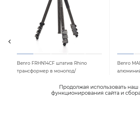
Benro FRHN14CF штатив Rhino
Benro MA
трансформер в монопод/
алюминий
карбоновый с клипсами
Нет в на
Продолжая использовать наш с
Арт.: FRHN14CF
Достаточно
функционирования сайта и сбора
36 900
₽
/шт
4 900
₽
/