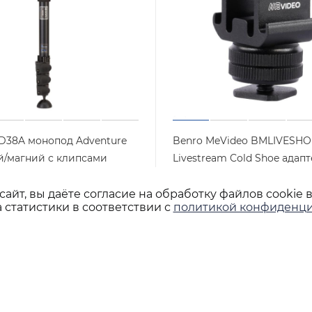
D38A монопод Adventure
Benro MeVideo BMLIVESHO
/магний с клипсами
Livestream Cold Shoe адап
"холодный башмак" для
Арт.: MAD38A
личии
доп.оборудования
айт, вы даёте согласие на обработку файлов cookie 
 статистики в соответствии с
политикой конфиденци
Арт.: BMLI
Нет в наличии
шт
700
₽
/шт