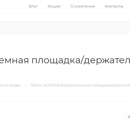
Блог
Акции
О компании
Контакты
емная площадка/держатель
—
то и видео
Benro ACSMSA быстросъемная площадка/держател