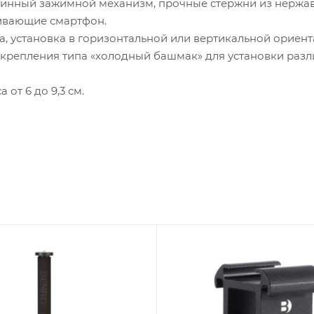
инный зажимной механизм, прочные стержни из нержав
живающие смартфон.
, установка в горизонтальной или вертикальной ориен
репления типа «холодный башмак» для установки различн
т 6 до 9,3 см.