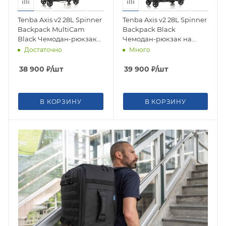
Tenba Axis v2 28L Spinner
Tenba Axis v2 28L Spinner
Backpack MultiCam
Backpack Black
Black Чемодан-рюкзак
Чемодан-рюкзак на
на колесах для
колесах для
Достаточно
Много
фототехники 637-791
фототехники 637-790
38 900
₽
/шт
39 900
₽
/шт
В КОРЗИНУ
В КОРЗИНУ