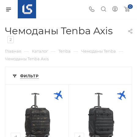
0
Чемоданы Tenba Axis
2
—
—
—
—
Главная
Каталог
Tenba
Чемоданы Tenba
Чемоданы Tenba Axis
ФИЛЬТР