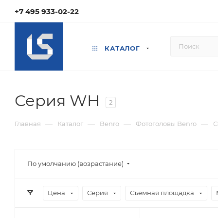
+7 495 933-02-22
КАТАЛОГ
Серия WH
2
—
—
—
—
Главная
Каталог
Benro
Фотоголовы Benro
С
По умолчанию (возрастание)
Цена
Серия
Съемная площадка