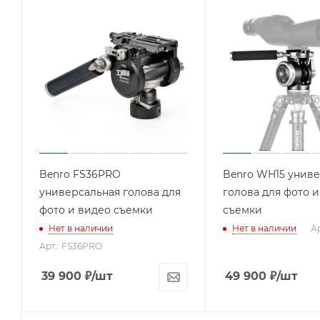
Benro FS36PRO
Benro WH15 униве
универсальная голова для
голова для фото 
фото и видео съемки
съемки
Нет в наличии
Нет в наличии
Ар
Арт.: FS36PRO
39 900
₽
/шт
49 900
₽
/шт