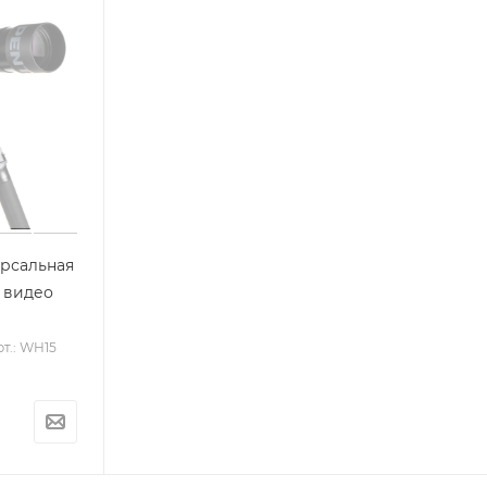
рсальная
и видео
т.: WH15