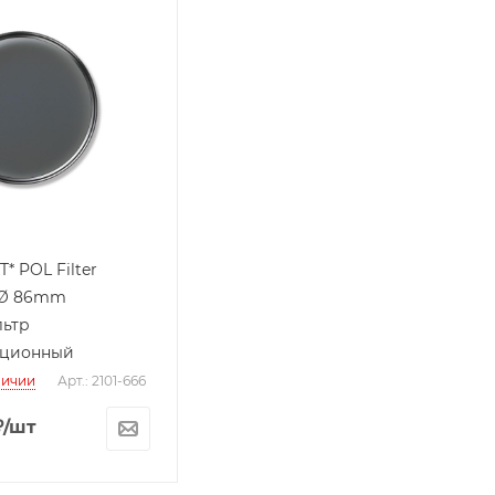
 T* POL Filter
) Ø 86mm
льтр
ационный
личии
Арт.: 2101-666
₽
/шт