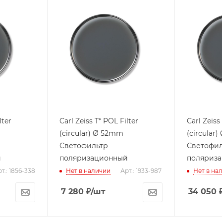
lter
Carl Zeiss T* POL Filter
Carl Zeiss
(circular) Ø 52mm
(circular
Светофильтр
Светофи
й
поляризационный
поляриз
т.: 1856-338
Нет в наличии
Арт.: 1933-987
Нет в на
7 280
₽
/шт
34 050