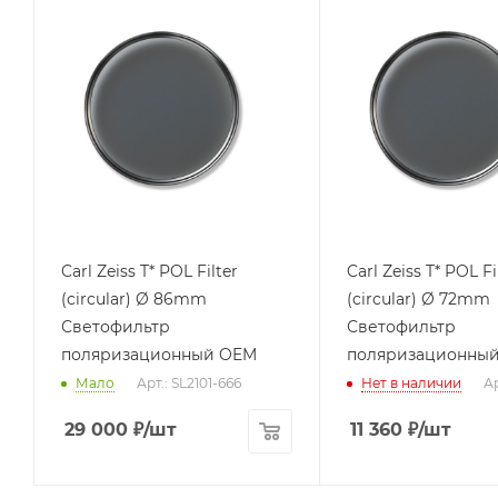
Carl Zeiss T* POL Filter
Carl Zeiss T* POL Fi
(circular) Ø 86mm
(circular) Ø 72mm
Светофильтр
Светофильтр
поляризационный OEM
поляризационны
Мало
Арт.: SL2101-666
Нет в наличии
Ар
29 000
₽
/шт
11 360
₽
/шт