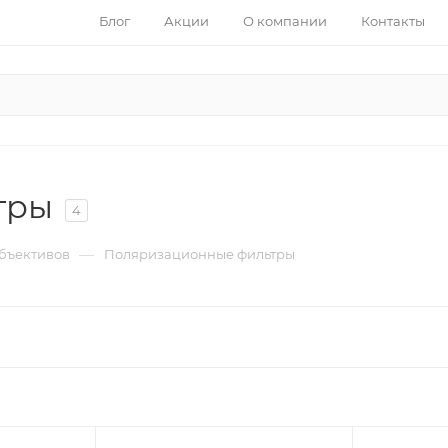
Блог
Акции
О компании
Контакты
тры
4
—
объективов
Поляризационные фильтры