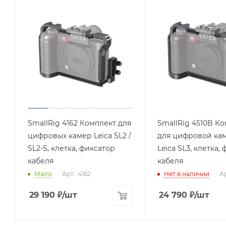
SmallRig 4162 Комплект для
SmallRig 4510B К
цифровых камер Leica SL2 /
для цифровой ка
SL2-S, клетка, фиксатор
Leica SL3, клетка,
кабеля
кабеля
Мало
Арт.: 4162
Нет в наличии
Ар
29 190
₽
/шт
24 790
₽
/шт