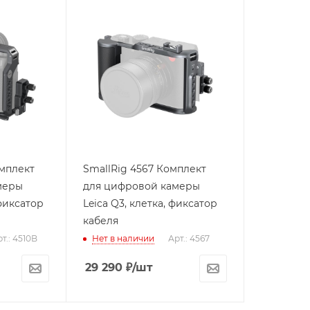
омплект
SmallRig 4567 Комплект
меры
для цифровой камеры
 фиксатор
Leica Q3, клетка, фиксатор
кабеля
т.: 4510B
Нет в наличии
Арт.: 4567
29 290
₽
/шт