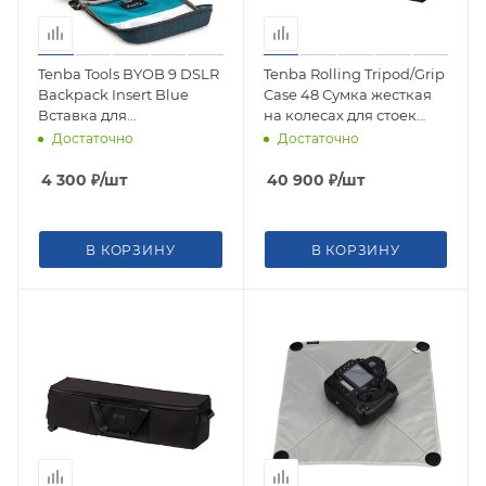
Tenba Tools BYOB 9 DSLR
Tenba Rolling Tripod/Grip
Backpack Insert Blue
Case 48 Сумка жесткая
Вставка для
на колесах для стоек
фотооборудования 636-
634-519
Достаточно
Достаточно
623
4 300
₽
/шт
40 900
₽
/шт
В КОРЗИНУ
В КОРЗИНУ