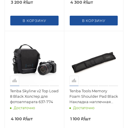
3 200
₽
/шт
4 300
₽
/шт
В КОРЗИНУ
В КОРЗИНУ
Tenba Skyline v2 Top Load
Tenba Tools Memory
8 Black Холстер для
Foam Shoulder Pad Black
фотоаппарата 637-774
Накладка наплечная
для ремня 23х4 см 636-
Достаточно
Достаточно
651
4 100
₽
/шт
1 100
₽
/шт