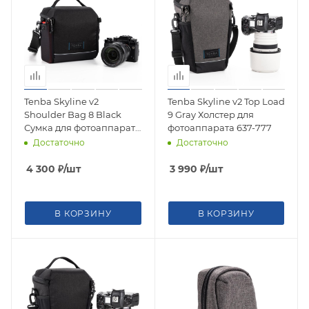
Tenba Skyline v2
Tenba Skyline v2 Top Load
Shoulder Bag 8 Black
9 Gray Холстер для
Сумка для фотоаппарата
фотоаппарата 637-777
637-780
Достаточно
Достаточно
4 300
₽
/шт
3 990
₽
/шт
В КОРЗИНУ
В КОРЗИНУ