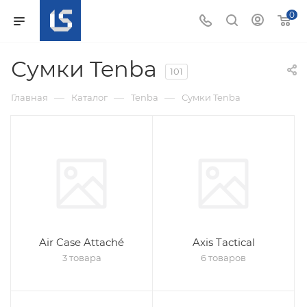
0
Сумки Tenba
101
—
—
—
Главная
Каталог
Tenba
Сумки Tenba
Air Case Attaché
Axis Tactical
3 товара
6 товаров