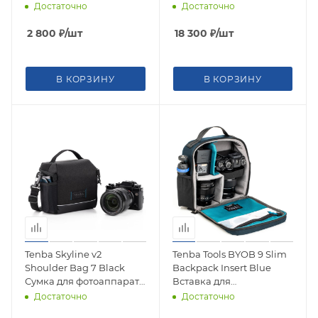
Достаточно
Достаточно
2 800
₽
/шт
18 300
₽
/шт
В КОРЗИНУ
В КОРЗИНУ
Tenba Skyline v2
Tenba Tools BYOB 9 Slim
Shoulder Bag 7 Black
Backpack Insert Blue
Сумка для фотоаппарата
Вставка для
637-778
фотооборудования 636-
Достаточно
Достаточно
621