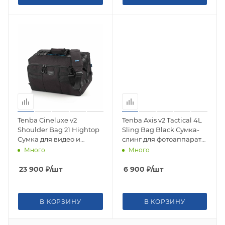
Tenba Cineluxe v2
Tenba Axis v2 Tactical 4L
Shoulder Bag 21 Hightop
Sling Bag Black Сумка-
Сумка для видео и
слинг для фотоаппарата
фототехники 637-525
637-760
Много
Много
23 900
₽
/шт
6 900
₽
/шт
В КОРЗИНУ
В КОРЗИНУ