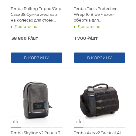
Tenba Rolling Tripod/Grip
Tenba Tools Protective
Case 38 Сумка жесткая
Wrap 16 Blue Чехол-
на колесах для стоек
обертка для
634-518
фотокамеры 636-333
Достаточно
Достаточно
38 800
₽
/шт
1 700
₽
/шт
В КОРЗИНУ
В КОРЗИНУ
Tenba Skyline v2 Pouch 3
Tenba Axis v2 Tactical 4L