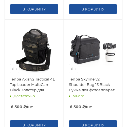
В КОРЗИНУ
В КОРЗИНУ
Tenba Axis v2 Tactical 4L
Tenba Skyline v2
Top Loader MultiCam
Shoulder Bag 13 Black
Black Холстер для
Сумка для фотоаппарата
фотоаппарата 637-751
637-786
Достаточно
Много
6 500
₽
/шт
6 500
₽
/шт
В КОРЗИНУ
В КОРЗИНУ