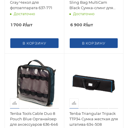
Gray Чехол для
Sling Bag MultiCam
фотоаппарата 637-771
Black Сумка-слинг для
фотоаппарата 637-761
Достаточно
Достаточно
1 700
₽
/шт
6 900
₽
/шт
В КОРЗИНУ
В КОРЗИНУ
Tenba Tools Cable Duo 8
Tenba Triangular Tripack
Pouch Blue Органайзер
TTP34 Сумка жесткая для
для аксессуаров 636-646
штатива 634-508