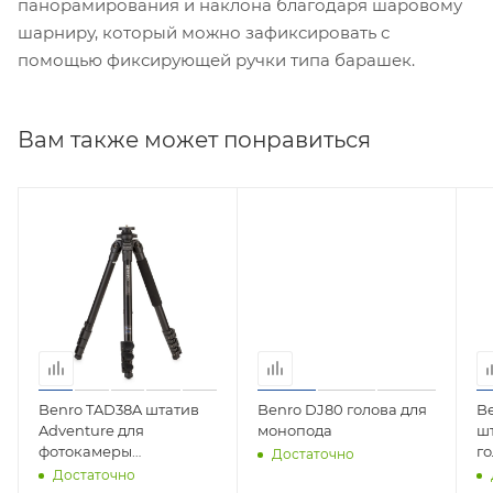
панорамирования и наклона благодаря шаровому
шарниру, который можно зафиксировать с
помощью фиксирующей ручки типа барашек.
Вам также может понравиться
Benro TAD38A штатив
Benro DJ80 голова для
B
Adventure для
монопода
шт
фотокамеры
г
Достаточно
алюминиевый с
с
Достаточно
клипсами