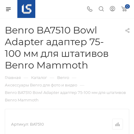
0
Benro BA7510 Bowl
Adapter адаптер 75-
100 мм для штативов
Benro Mammoth
—
—
—
Главная
Каталог
Benro
—
Аксессуары Benro для фото и видео
Benro BA7510 Bowl Adapter адаптер 75-100 мм для штативов
Benro Mammoth
Артикул:
BA7510