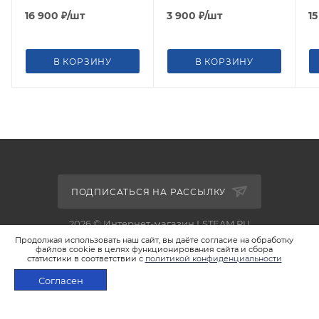
16 900
₽
/шт
3 900
₽
/шт
1
В КОРЗИНУ
В КОРЗИНУ
ПОДПИСАТЬСЯ НА РАССЫЛКУ
2026 © Интернет-магазин LSTEAM.RU
Продолжая использовать наш сайт, вы даёте согласие на обработку
файлов cookie в целях функционирования сайта и сбора
статистики в соответствии с
политикой конфиденциальности
Согласен
+7 495 933-02-22
ПОД ЗАКАЗ
shop@lsteam.ru