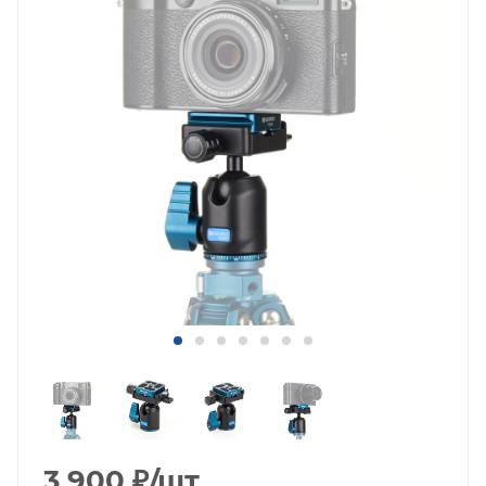
3 900
₽
/шт