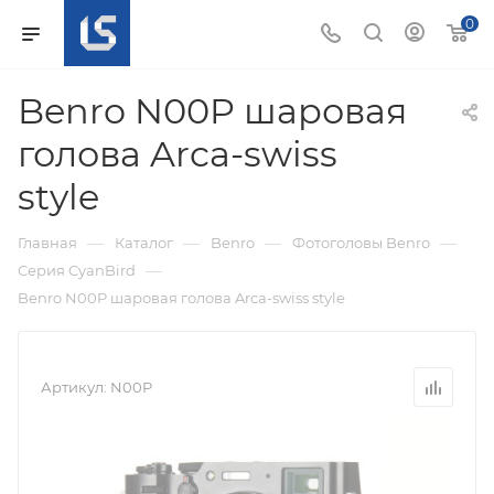
0
Benro N00P шаровая
голова Arca-swiss
style
—
—
—
—
Главная
Каталог
Benro
Фотоголовы Benro
—
Серия CyanBird
Benro N00P шаровая голова Arca-swiss style
Артикул:
N00P