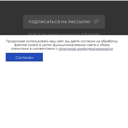
ПОДПИСАТЬСЯ НА РАССЫЛКУ
2026 © Интернет-магазин LSTEAM.RU
Продолжая использовать наш сайт, вы даёте согласие на обработку
файлов cookie в целях функционирования сайта и сбора
статистики в соответствии с
политикой конфиденциальности
Согласен
+7 495 933-02-22
В КОРЗИНУ
shop@lsteam.ru
г. Москва, ул. 1905 года, д.7, стр.1
ПОЛИТИКА КОНФИДЕНЦИАЛЬНОСТИ
ПОЛИТИКА ИСПОЛЬЗОВАНИЯ ФАЙЛОВ COOKIES