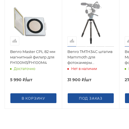
Benro Master CPL 82 мм
Benro TMTH34C штатив
B
магнитный фильтр для
Mammoth для
M
FH100M3/FH100M4
фотокамеры
ф
карбоновый с цангами
к
Достаточно
Нет в наличии
5 990
₽
/шт
31 900
₽
/шт
2
В КОРЗИНУ
ПОД ЗАКАЗ