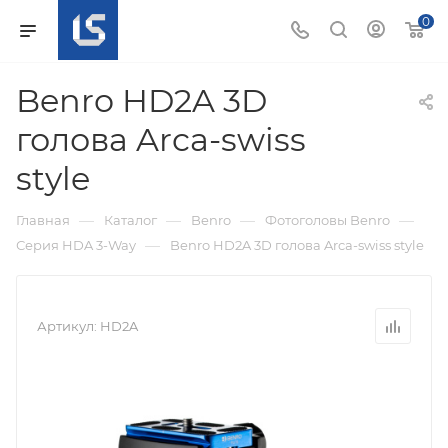
0
Benro HD2A 3D
голова Arca-swiss
style
—
—
—
—
Главная
Каталог
Benro
Фотоголовы Benro
—
Серия HDA 3-Way
Benro HD2A 3D голова Arca-swiss style
Артикул:
HD2A