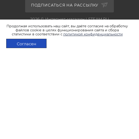
ПОДПИСАТЬСЯ НА РАССЫЛКУ
2026 © Интернет-магазин LSTEAM.RU
Продолжая использовать наш сайт, вы даёте согласие на обработку
файлов cookie в целях функционирования сайта и сбора
статистики в соответствии с
политикой конфиденциальности
Согласен
+7 495 933-02-22
В КОРЗИНУ
shop@lsteam.ru
г. Москва, ул. 1905 года, д.7, стр.1
ПОЛИТИКА КОНФИДЕНЦИАЛЬНОСТИ
ПОЛИТИКА ИСПОЛЬЗОВАНИЯ ФАЙЛОВ COOKIES
ПУБЛИЧНАЯ ОФЕРТА