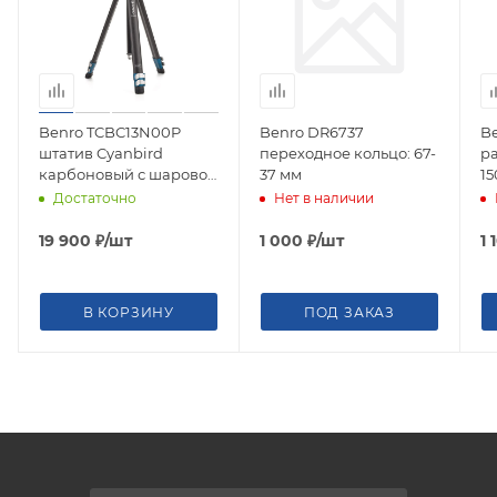
Benro TCBC13N00P
Benro DR6737
Be
штатив Cyanbird
переходное кольцо: 67-
р
карбоновый с шаровой
37 мм
15
головой/ Arca
Достаточно
Нет в наличии
19 900
₽
/шт
1 000
₽
/шт
1 
В КОРЗИНУ
ПОД ЗАКАЗ