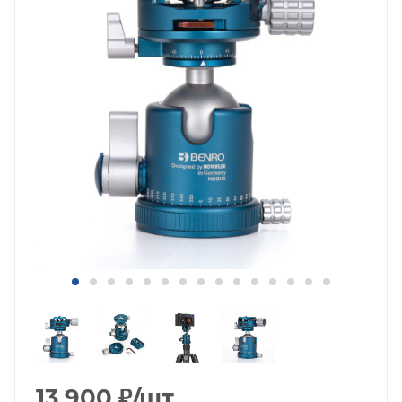
13 900
₽
/шт