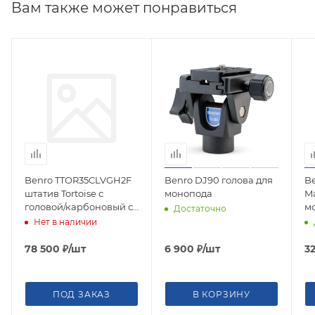
Вам также может понравиться
Benro TTOR35CLVGH2F
Benro DJ90 голова для
B
штатив Tortoise с
монопода
M
головой/карбоновый с
м
Достаточно
цангами
ц
Нет в наличии
78 500
₽
/шт
6 900
₽
/шт
3
ПОД ЗАКАЗ
В КОРЗИНУ