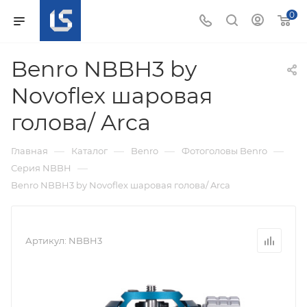
0
Benro NBBH3 by
Novoflex шаровая
голова/ Arca
—
—
—
—
Главная
Каталог
Benro
Фотоголовы Benro
—
Серия NBBH
Benro NBBH3 by Novoflex шаровая голова/ Arca
Артикул:
NBBH3