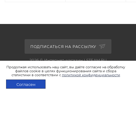
ПОДПИСАТЬСЯ НА РАССЫЛКУ
2026 © Интернет-магазин LSTEAM.RU
Продолжая использовать наш сайт, вы даёте согласие на обработку
файлов cookie в целях функционирования сайта и сбора
статистики в соответствии с
политикой конфиденциальности
Согласен
+7 495 933-02-22
В КОРЗИНУ
shop@lsteam.ru
г. Москва, ул. 1905 года, д.7, стр.1