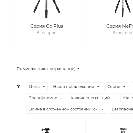
Серия Go Plus
Серия MeF
5 товаров
5 товаров
По умолчанию (возрастание)
Цена
Наши предложения
Серия
Трансформер
Количество секций
Макс
Длина в сложенном состоянии, см
Безопасна