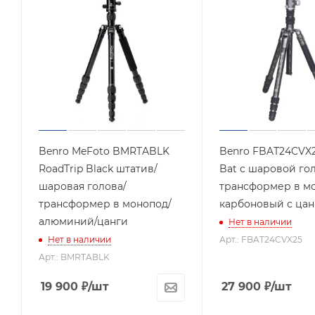
Benro MeFoto BMRTABLK
Benro FBAT24CVX
RoadTrip Black штатив/
Bat с шаровой го
шаровая голова/
трансформер в м
трансформер в монопод/
карбоновый с ца
алюминий/цанги
Нет в наличии
Нет в наличии
Арт.: FBAT24CVX25
Арт.: BMRTABLK
19 900
₽
/шт
27 900
₽
/шт