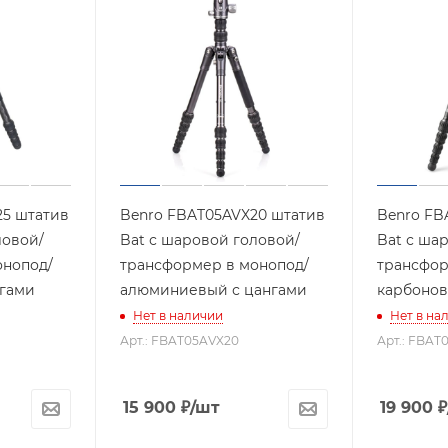
25 штатив
Benro FBAT05AVX20 штатив
Benro FB
ловой/
Bat с шаровой головой/
Bat с ша
онопод/
трансформер в монопод/
трансфор
нгами
алюминиевый с цангами
карбонов
Нет в наличии
Нет в на
Арт.: FBAT05AVX20
Арт.: FBAT
15 900
₽
/шт
19 900
₽