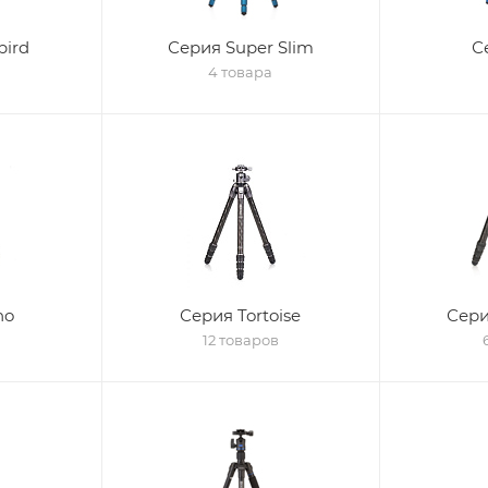
bird
Серия Super Slim
С
4 товара
no
Серия Tortoise
Сер
12 товаров