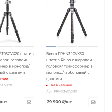
AT05CVX20 штатив
Benro FRHN34CVX30
ровой головой/
штатив Rhino с шаровой
мер в монопод/
головой/ трансформер в
ый с цангами
монопод/карбоновый с
цангами
личии
05CVX20
Нет в наличии
Арт.: FRHN34CVX30
/шт
29 900
₽
/шт