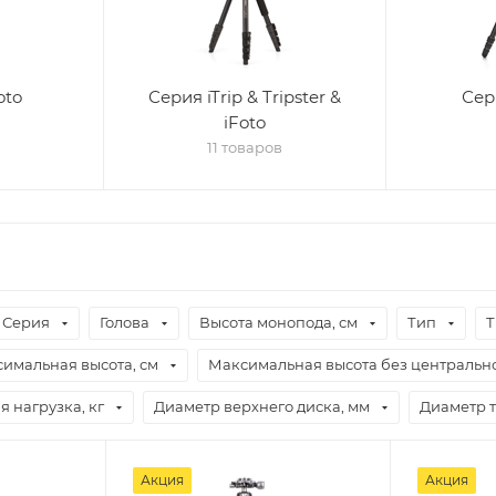
oto
Серия iTrip & Tripster &
Сер
iFoto
11 товаров
Серия
Голова
Высота монопода, см
Тип
Т
имальная высота, см
Максимальная высота без центрально
я нагрузка, кг
Диаметр верхнего диска, мм
Диаметр т
Акция
Акция