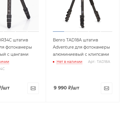
OR34C штатив
Benro TAD18A штатив
 для фотокамеры
Adventure для фотокамеры
ый с цангами
алюминиевый с клипсами
личии
Нет в наличии
Арт.: TAD18A
34C
₽
/шт
9 990
₽
/шт