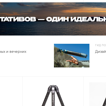
ГИД П
ных и вечерних
Дизай