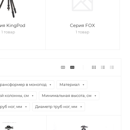
ия KingPod
Серия FOX
1 товар
1 товар
рансформер в монопод
Материал
й колонны, см
Минимальная высота, см
руб ног, мм
Диаметр труб ног, мм