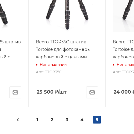
25 штатив
Benro TTOR35C штатив
Benro TT
й
Tortoise для фотокамеры
Tortoise
ый с
карбоновый с цангами
карбонов
Нет в наличии
Нет в на
Арт.: TTOR35C
Арт.: TTOR
25 500
₽
/шт
24 000
1
2
3
4
5