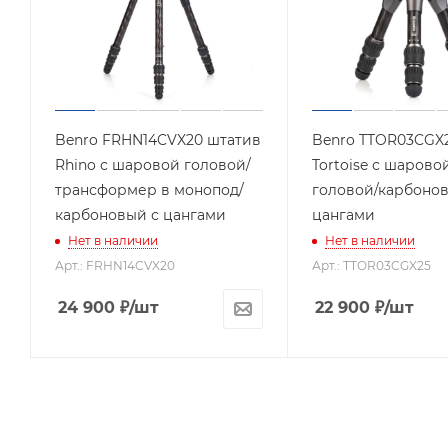
Benro FRHN14CVX20 штатив
Benro TTOR03CGX
Rhino с шаровой головой/
Tortoise с шарово
трансформер в монопод/
головой/карбонов
карбоновый с цангами
цангами
Нет в наличии
Нет в наличии
Арт.: FRHN14CVX20
Арт.: TTOR03CGX25
24 900
₽
/шт
22 900
₽
/шт