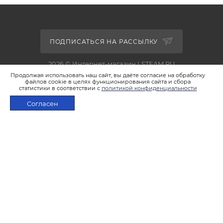
ПОДПИСАТЬСЯ НА РАССЫЛКУ
2026 © Интернет-магазин LSTEAM.RU
Продолжая использовать наш сайт, вы даёте согласие на обработку
файлов cookie в целях функционирования сайта и сбора
статистики в соответствии с
политикой конфиденциальности
Согласен
+7 495 933-02-22
В КОРЗИНУ
shop@lsteam.ru
г. Москва, ул. 1905 года, д.7, стр.1
ПОЛИТИКА КОНФИДЕНЦИАЛЬНОСТИ