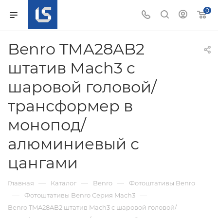
0
Benro TMA28AB2
штатив Mach3 c
шаровой головой/
трансформер в
монопод/
алюминиевый с
цангами
—
—
—
Главная
Каталог
Benro
Фотоштативы Benro
—
—
Фотоштативы Benro Серия Mach3
Benro TMA28AB2 штатив Mach3 c шаровой головой/