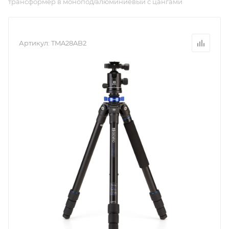
трансформер в монопод/алюминиевый с цангами
Артикул:
TMA28AB2