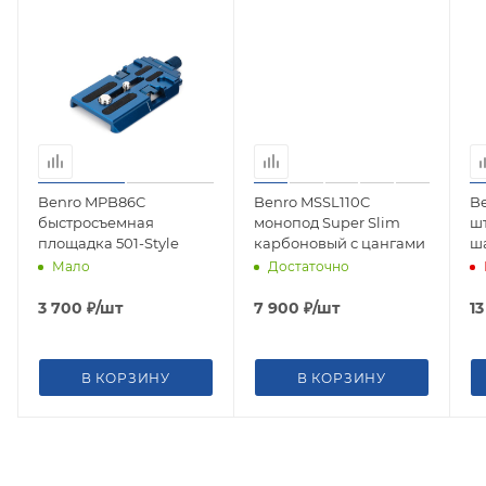
Benro MPB86C
Benro MSSL110C
B
быстросъемная
монопод Super Slim
шт
площадка 501-Style
карбоновый с цангами
ш
к
Мало
Достаточно
3 700
₽
/шт
7 900
₽
/шт
1
В КОРЗИНУ
В КОРЗИНУ