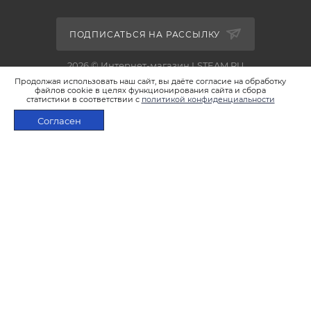
ПОДПИСАТЬСЯ НА РАССЫЛКУ
2026 © Интернет-магазин LSTEAM.RU
Продолжая использовать наш сайт, вы даёте согласие на обработку
файлов cookie в целях функционирования сайта и сбора
статистики в соответствии с
политикой конфиденциальности
Согласен
+7 495 933-02-22
ПОД ЗАКАЗ
shop@lsteam.ru
г. Москва, ул. 1905 года, д.7, стр.1
ПОЛИТИКА КОНФИДЕНЦИАЛЬНОСТИ
ПОЛИТИКА ИСПОЛЬЗОВАНИЯ ФАЙЛОВ COOKIES