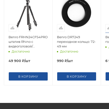
Benro FRHN24CFS4PRO
Benro DR7249
B
штатив Rhino с
переходное кольцо: 72-
го
видеоголовой/
49 мм
трансформер в
Достаточно
Достаточно
монопод/карбоновый с
клипсами
49 900
₽
/шт
990
₽
/шт
6
В КОРЗИНУ
В КОРЗИНУ