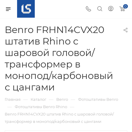
0
Benro FRHN14CVX20
штатив Rhino с
шаровой головой/
трансформер в
монопод/карбоновый
с цангами
—
—
—
Главная
Каталог
Benro
Фотоштативы Benro
—
—
Фотоштативы Benro Rhino
Benro FRHN14CVX20 штатив Rhino с шаровой головой/
трансформер в монопод/карбоновый с цангами