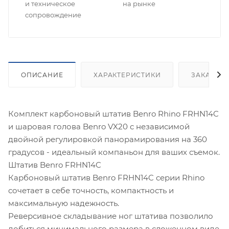
и техническое
на рынке
сопровождение
ОПИСАНИЕ
ХАРАКТЕРИСТИКИ
ЗАКАЗАТ
Комплект карбоновый штатив Benro Rhino FRHN14C
и шаровая голова Benro VX20 с независимой
двойной регулировкой панорамирования на 360
градусов - идеальный компаньон для ваших съемок.
Штатив Benro FRHN14C
Карбоновый штатив Benro FRHN14C серии Rhino
сочетает в себе точность, компактность и
максимальную надежность.
Реверсивное складывание ног штатива позволило
добиться минимального размера в сложенном виде,