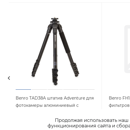
Benro TAD38A штатив Adventure для
Benro FH1
фотокамеры алюминиевый с
фильтров дл
клипсами
30mmf/2.
(вкл.FH15
Продолжая использовать наш с
Арт.: TAD38A
Достаточно
функционирования сайта и сбора
Нет в на