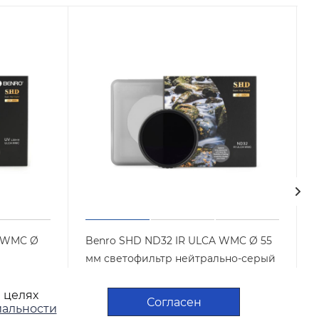
A WMC Ø
Benro SHD ND32 IR ULCA WMC Ø 55
мм светофильтр нейтрально-серый
Арт.: SHDND3255
Мало
в целях
VH52
Согласен
альности