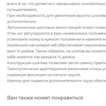
всего 8 см, что делает его чрезвычайно компактны
путешествовать.
При необходимости, для увеличения высоты штатива
дополнительно.
Эргономичные цанговые замки секций ножек позволя
Углы ног регулируются в трех независимых положен
установите ножку в нужном положении и нажмите кн
Усиленный магниевый хаб обеспечивает максимальну
винт ¼ дюйма. Таким образом, на штатив вы можете 
хабе имеются тир разъема ¼ дюйма.
Конструкция штатива позволяет вести съемку практи
Трехступенчатые адаптируемые резиновые опоры ул
надежную фиксацию на мягком грунте.
Крючок для подвески дополнительного груза обесп
Вам также может понравиться