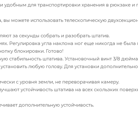
м и удобным для транспортировки хранения в рюкзаке и 
, вы можете использовать телескопическую двухсекцио
ют за секунды собрать и разобрать штатив.
иях. Регулировка угла наклона ног еще никогда не был
опку блокировки. Готово!
ю стабильность штатива. Установочный винт 3/8 дюйма,
установить любую голову. Для установки дополнительного
чески с уровня земли, не переворачивая камеру.
учшают устойчивость штатива на всех скользких поверх
ечивает дополнительную устойчивость.