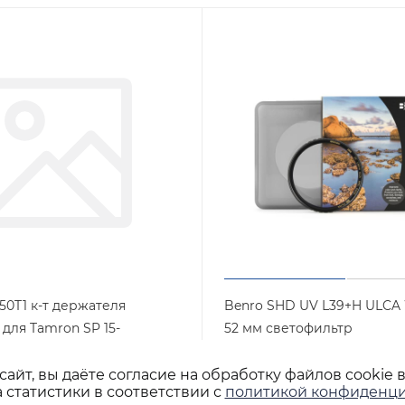
50T1 к-т держателя
Benro SHD UV L39+H ULC
я Tamron SP 15-
52 мм светофильтр
8 Di VC USD
ультрафиолетовый
0LR95 и DR9577)
айт, вы даёте согласие на обработку файлов cookie 
Арт.: SHDU
Нет в наличии
 статистики в соответствии с
политикой конфиденци
Арт.: FH150T1
личии