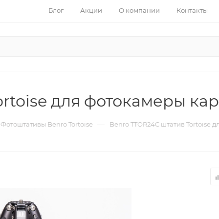
Блог
Акции
О компании
Контакты
ortoise для фотокамеры ка
—
Фотоштативы Benro Tortoise
Benro TTOR24C штатив Tortoise 