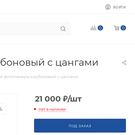
ВОЙТИ
0
0
рбоновый с цангами
для фотокамеры карбоновый с цангами
21 000
₽
/шт
Нет в наличии
ПОД ЗАКАЗ