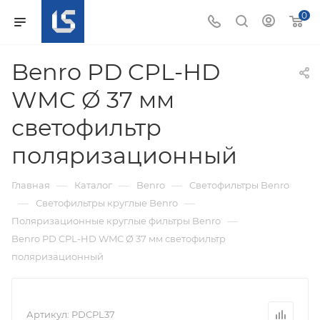
0
Benro PD CPL-HD
WMC Ø 37 мм
светофильтр
поляризационный
—
—
—
Главная
Каталог
Benro
Светофильтры Benro
—
—
Светофильтры круглые Benro
—
Поляризационные круглые фильтры Benro
Benro PD CPL-HD WMC Ø 37 мм светофильтр
поляризационный
Артикул:
PDCPL37