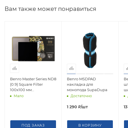
Вам также может понравиться
Benro Master Series ND8
Benro MSDPAD
Be
(0.9) Square Filter
накладка для
шт
100х100 мм
монопода SupaDupa
ш
светофильтр
а
Мало
Достаточно
нейтрально-серый
к
1 290
₽
/шт
1
ПОД ЗАКАЗ
В КОРЗИНУ