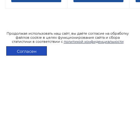
Продолжая использовать наш сайт, вы даёте согласие на обработку
файлов cookie в целях функционирования сайта и сбора
статистики в соответствии с
политикой конфиденциальности
Согласен
ПОДПИСАТЬСЯ НА РАССЫЛКУ
В КОРЗИНУ
2026 © Интернет-магазин LSTEAM.RU
+7 495 933-02-22
shop@lsteam.ru
г. Москва, ул. 1905 года, д.7, стр.1