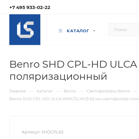
+7 495 933-02-22
КАТАЛОГ
Benro SHD CPL-HD ULCA
поляризационный
—
—
—
—
Главная
Каталог
Benro
Светофильтры Benro
Benro SHD CPL-HD ULCA WMC/SLIM Ø 62 мм светофильтр по
Артикул:
SHDCPL62