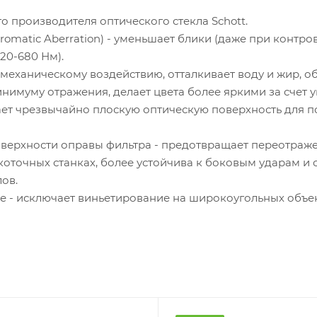
о производителя оптического стекла Schott.
hromatic Aberration) - уменьшает блики (даже при контр
20-680 Нм).
еханическому воздействию, отталкивает воду и жир, обл
инимуму отражения, делает цвета более яркими за счет
ает чрезвычайно плоскую оптическую поверхность для 
оверхности оправы фильтра - предотвращает переотражен
сокоточных станках, более устойчива к боковым ударам 
лов.
нке - исключает виньетирование на широкоугольных объе