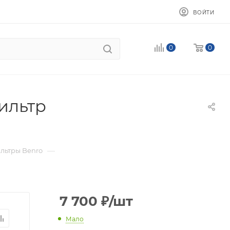
ВОЙТИ
0
0
ильтр
—
льтры Benro
7 700
₽
/шт
Мало