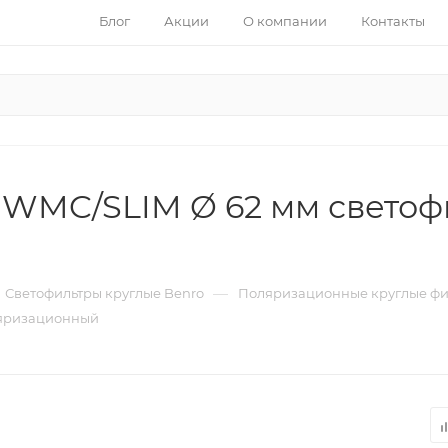
Блог
Акции
О компании
Контакты
 WMC/SLIM Ø 62 мм светоф
—
Светофильтры круглые Benro
Поляризационные круглые фи
ляризационный