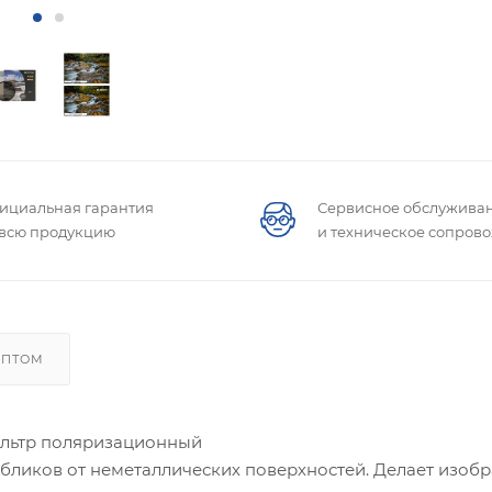
ициальная гарантия
Сервисное обслужива
 всю продукцию
и техническое сопров
ОПТОМ
ильтр поляризационный
ликов от неметаллических поверхностей. Делает изобр