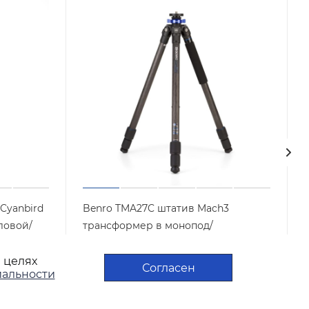
Cyanbird
Benro TMA27C штатив Mach3
ловой/
трансформер в монопод/
карбоновый с цангами
в целях
00P
Арт.: TMA27C
Достаточно
Согласен
альности
29 900
₽
/шт