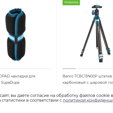
Новинка
DPAD накладка для
Benro TCBC13N00P штатив 
 SupaDupa
карбоновый с шаровой го
Arca
Арт.: MSDPAD
но
айт, вы даёте согласие на обработку файлов cookie 
Арт.: TCBC13N
Достаточно
 статистики в соответствии с
политикой конфиденци
шт
19 900
₽
/шт