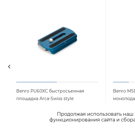
Benro PU60XC быстросъемная
Benro MS
площадка Arca-Swiss style
монопода
Арт.: PU60XC
Достаточно
Достаточ
Продолжая использовать наш с
функционирования сайта и сбора
1 500
₽
/шт
1 290
₽
/