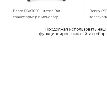
Benro FBAT05C штатив Bat
Benro CS
трансформер в монопод/
телескоп
карбоновый с цангами
Нет в на
Продолжая использовать наш с
Арт.: FBAT05C
Нет в наличии
функционирования сайта и сбора
11 900
₽
/шт
3 900
₽
/
ПОДПИСАТЬСЯ НА РАССЫЛКУ