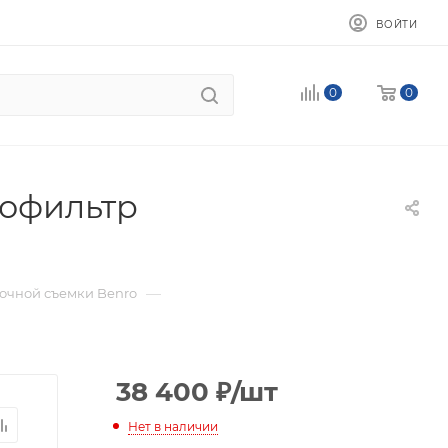
ВОЙТИ
0
0
етофильтр
—
очной съемки Benro
38 400
₽
/шт
Нет в наличии