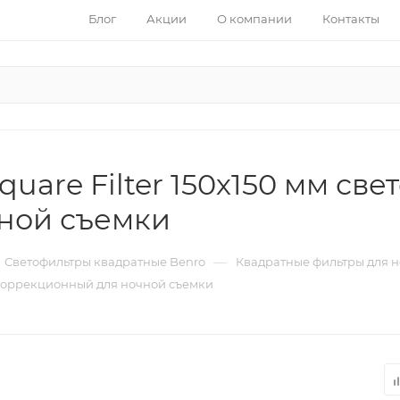
Блог
Акции
О компании
Контакты
quare Filter 150х150 мм св
ной съемки
—
Светофильтры квадратные Benro
Квадратные фильтры для н
тр коррекционный для ночной съемки