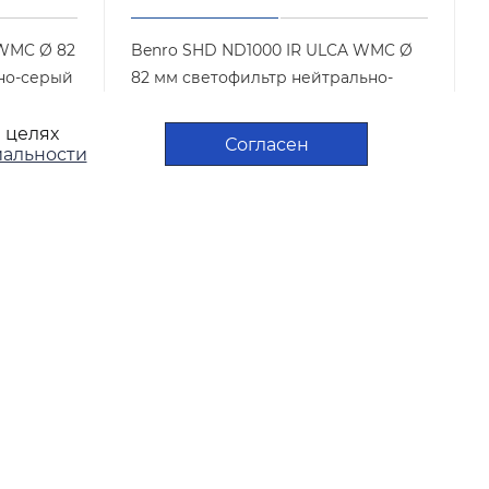
 WMC Ø 82
Benro SHD ND1000 IR ULCA WMC Ø
но-серый
82 мм светофильтр нейтрально-
серый
882
в целях
Арт.: SHDND1K82
Нет в наличии
Согласен
альности
7 300
₽
/шт
ПОЛИТИКА
КОНФИДЕНЦИАЛЬНОСТИ
ПОЛИТИКА ИСПОЛЬЗОВАНИЯ