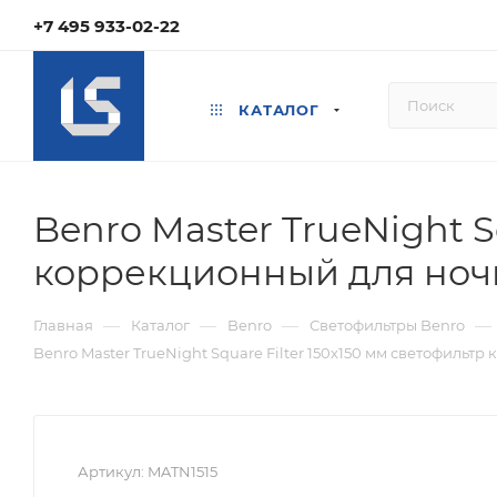
+7 495 933-02-22
КАТАЛОГ
Benro Master TrueNight S
коррекционный для ноч
—
—
—
—
Главная
Каталог
Benro
Светофильтры Benro
Benro Master TrueNight Square Filter 150х150 мм светофиль
Артикул:
MATN1515