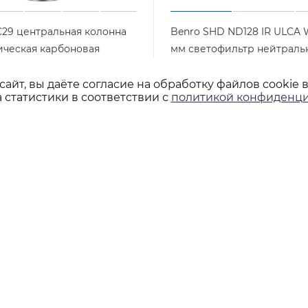
C29 центральная колонна
Benro SHD ND128 IR ULCA
ическая карбоновая
мм светофильтр нейтраль
Арт.: CSC29
Арт.: SHDND12
личии
Достаточно
айт, вы даёте согласие на обработку файлов cookie 
 статистики в соответствии с
политикой конфиденци
шт
7 300
₽
/шт
+7 495 933-02-22
shop@lsteam.ru