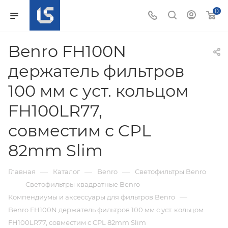
0
Benro FH100N
держатель фильтров
100 мм с уст. кольцом
FH100LR77,
совместим с CPL
82mm Slim
—
—
—
Главная
Каталог
Benro
Светофильтры Benro
—
—
Светофильтры квадратные Benro
—
Компендиумы и аксессуары для фильтров Benro
Benro FH100N держатель фильтров 100 мм с уст. кольцом
FH100LR77, совместим с CPL 82mm Slim