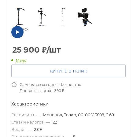
ВИДЕО
25 900
₽
/шт
Мало
КУПИТЬ В 1 КЛИК
Самовывоз сегодня - бесплатно
Доставка завтра - 390 ₽
Характеристики
Реквизиты
—
Монопод, Товар, 00-00013899, 2.69
Ставки налогов
—
22
Вес, кг
—
2.69
Гарантия производителя
—
5