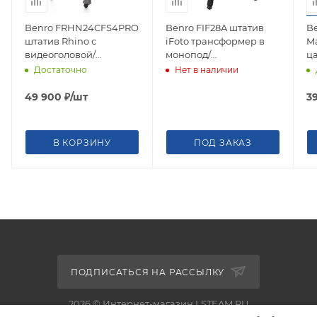
Benro FRHN24CFS4PRO
Benro FIF28A штатив
B
штатив Rhino с
iFoto трансформер в
M
видеоголовой/
монопод/
ц
трансформер в
алюминиевый с
Достаточно
Нет в наличии
монопод/карбоновый с
цангами
клипсами
49 900
₽
/шт
3
В КОРЗИНУ
ПОД ЗАКАЗ
ПОДПИСАТЬСЯ НА РАССЫЛКУ
2026 © Интернет-магазин LSTEAM.RU