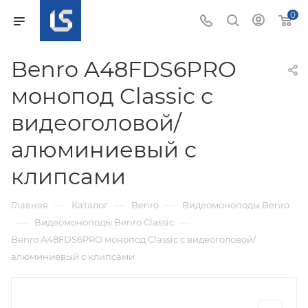
0
Benro A48FDS6PRO
монопод Classic с
видеоголовой/
алюминиевый с
клипсами
—
—
—
Главная
Каталог
Benro
Видеомоноподы Benro
—
—
Видеомоноподы Benro Classic
Benro A48FDS6PRO монопод Classic с видеоголовой/
алюминиевый с клипсами