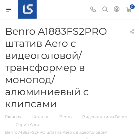
0
Benro A1883FS2PRO
штатив Aero с
видеоголовой/
трансформер в
монопод/
алюминиевый с
клипсами
—
—
—
Главная
Каталог
Benro
Видеоштативы Benro
—
—
Серия Aero
Benro A1883FS2PRO штатив Aero с видеоголовой/