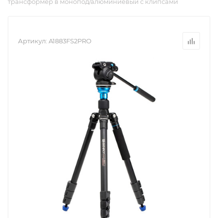
трансформер в монопод/алюминиевый с клипсами
Артикул:
A1883FS2PRO