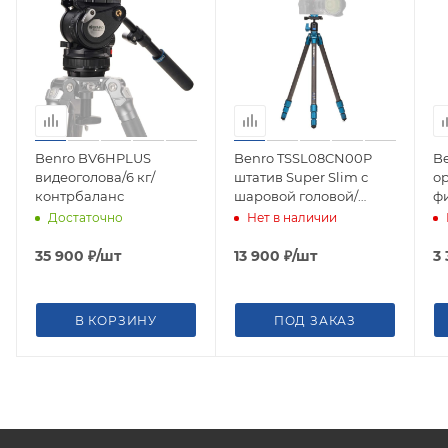
Benro BV6HPLUS
Benro TSSL08CN00P
Be
видеоголова/6 кг/
штатив Super Slim с
о
контрбаланс
шаровой головой/
фи
карбоновый с цангами
Достаточно
Нет в наличии
35 900
₽
/шт
13 900
₽
/шт
3
В КОРЗИНУ
ПОД ЗАКАЗ