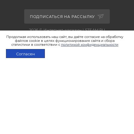
ПОДПИСАТЬСЯ НА РАССЫЛКУ
2026 © Интернет-магазин LSTEAM.RU
Продолжая использовать наш сайт, вы даёте согласие на обработку
файлов cookie в целях функционирования сайта и сбора
статистики в соответствии с
политикой конфиденциальности
Согласен
+7 495 933-02-22
В КОРЗИНУ
shop@lsteam.ru
г. Москва, ул. 1905 года, д.7, стр.1
ПОЛИТИКА КОНФИДЕНЦИАЛЬНОСТИ
ПОЛИТИКА ИСПОЛЬЗОВАНИЯ ФАЙЛОВ COOKIES