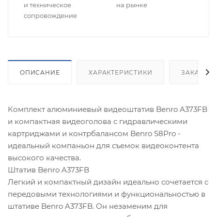
и техническое
на рынке
сопровождение
ОПИСАНИЕ
ХАРАКТЕРИСТИКИ
ЗАКАЗАТ
Комплект алюминиевый видеоштатив Benro A373FB
и компактная видеоголова c гидравлическими
картриджами и контрбалансом Benro S8Pro -
идеальный компаньон для съемок видеоконтента
высокого качества.
Штатив Benro A373FB
Легкий и компактный дизайн идеально сочетается с
передовыми технологиями и функциональностью в
штативе Benro A373FB. Он незаменим для