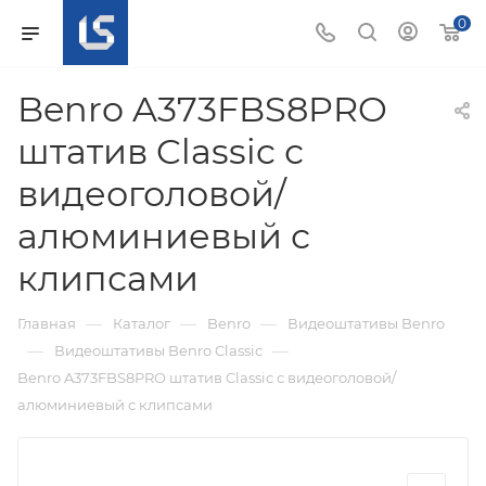
0
Benro A373FBS8PRO
штатив Classic с
видеоголовой/
алюминиевый с
клипсами
—
—
—
Главная
Каталог
Benro
Видеоштативы Benro
—
—
Видеоштативы Benro Classic
Benro A373FBS8PRO штатив Classic с видеоголовой/
алюминиевый с клипсами