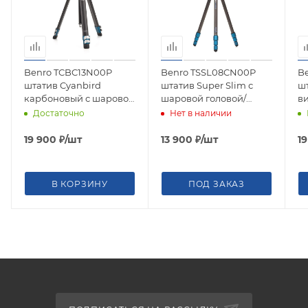
Benro TCBC13N00P
Benro TSSL08CN00P
B
штатив Cyanbird
штатив Super Slim с
шт
карбоновый с шаровой
шаровой головой/
в
головой/ Arca
карбоновый с цангами
т
Достаточно
Нет в наличии
м
а
19 900
₽
/шт
13 900
₽
/шт
1
к
В КОРЗИНУ
ПОД ЗАКАЗ