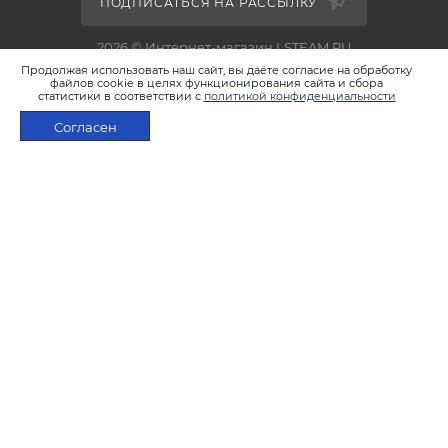
ПОДПИСАТЬСЯ НА РАССЫЛКУ
2026 © Интернет-магазин LSTEAM.RU
Продолжая использовать наш сайт, вы даёте согласие на обработку
файлов cookie в целях функционирования сайта и сбора
статистики в соответствии с
политикой конфиденциальности
Согласен
+7 495 933-02-22
В КОРЗИНУ
shop@lsteam.ru
г. Москва, ул. 1905 года, д.7, стр.1
ПОЛИТИКА КОНФИДЕНЦИАЛЬНОСТИ
ПОЛИТИКА ИСПОЛЬЗОВАНИЯ ФАЙЛОВ COOKIES
ПУБЛИЧНАЯ ОФЕРТА