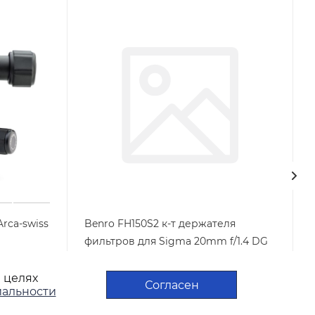
rca-swiss
Benro FH150S2 к-т держателя
фильтров для Sigma 20mm f/1.4 DG
HSM Art (вкл.FH150LR95 и DR9577)
в целях
Арт.: FH150S2
Нет в наличии
Согласен
альности