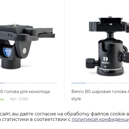
80 голова для монопода
Benro B0 шаровая голова A
style
Арт.: DJ80
но
Арт.: B0
Нет в наличии
айт, вы даёте согласие на обработку файлов cookie 
 статистики в соответствии с
политикой конфиденци