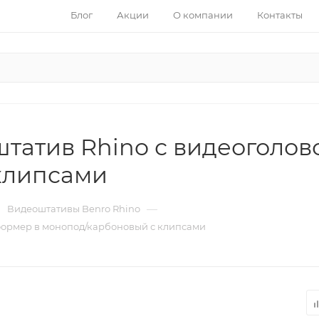
Блог
Акции
О компании
Контакты
атив Rhino с видеоголов
клипсами
—
Видеоштативы Benro Rhino
формер в монопод/карбоновый с клипсами