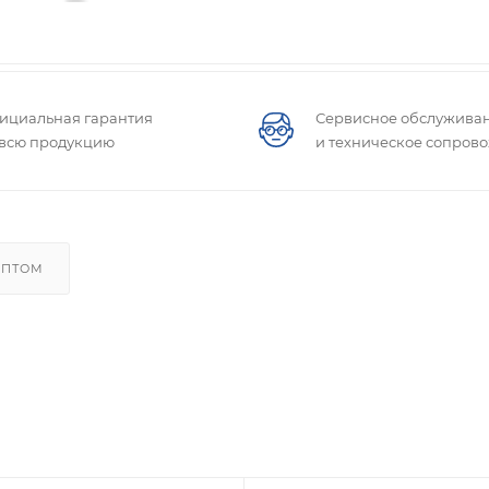
ициальная гарантия
Сервисное обслужива
 всю продукцию
и техническое сопров
ОПТОМ