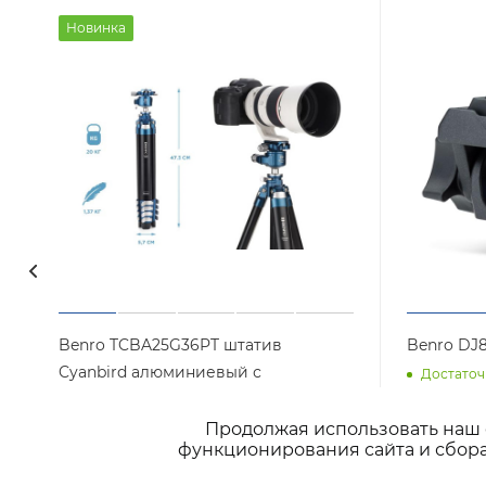
Новинка
Benro TCBA25G36PT штатив
Benro DJ
Cyanbird алюминиевый с
Достаточ
низкопрофильной шаровой
головой/ Arca
Продолжая использовать наш с
функционирования сайта и сбора
Арт.: TCBA25G36PT
Достаточно