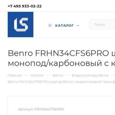
+7 495 933-02-22
КАТАЛОГ
Benro FRHN34CFS6PRO шт
монопод/карбоновый с 
—
—
—
—
Главная
Каталог
Benro
Видеоштативы Benro
Benro FRHN34CFS6PRO штатив Rhino с видеоголовой/ транс
Артикул:
FRHN34CFS6PRO