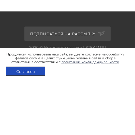
ПОДПИСАТЬСЯ НА РАССЫЛКУ
2026 © Интернет-магазин LSTEAM.RU
Продолжая использовать наш сайт, вы даёте согласие на обработку
файлов cookie в целях функционирования сайта и сбора
статистики в соответствии с
политикой конфиденциальности
Согласен
+7 495 933-02-22
В КОРЗИНУ
shop@lsteam.ru
г. Москва, ул. 1905 года, д.7, стр.1