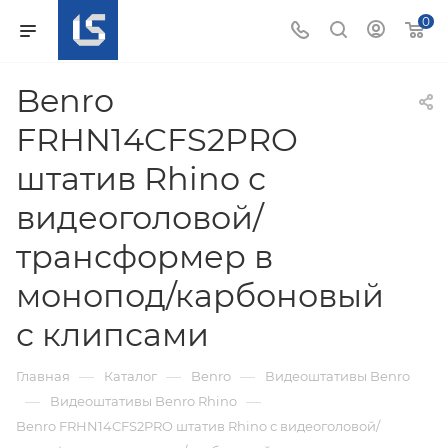
0
Benro
FRHN14CFS2PRO
штатив Rhino с
видеоголовой/
трансформер в
монопод/карбоновый
с клипсами
—
—
—
Главная
Каталог
Benro
Видеоштативы Benro
—
—
Видеоштативы Benro Rhino
Benro FRHN14CFS2PRO штатив Rhino с видеоголовой/