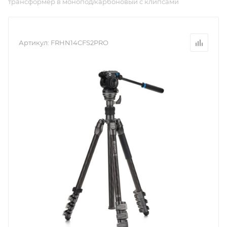
трансформер в монопод/карбоновый с клипсами
Артикул:
FRHN14CFS2PRO