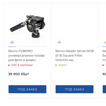
Benro FS36PRO
Benro Master Series ND8
B
универсальная голова
(0.9) Square Filter
б
для фото и видео
100х100 мм
п
съемки
светофильтр
ш
Нет в наличии
Мало
нейтрально-серый
39 900
₽
/шт
9
ПОД ЗАКАЗ
ПОД ЗАКАЗ