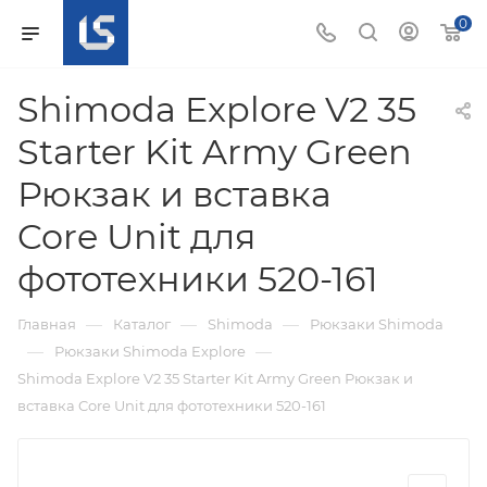
0
Shimoda Explore V2 35
Starter Kit Army Green
Рюкзак и вставка
Core Unit для
фототехники 520-161
—
—
—
Главная
Каталог
Shimoda
Рюкзаки Shimoda
—
—
Рюкзаки Shimoda Explore
Shimoda Explore V2 35 Starter Kit Army Green Рюкзак и
вставка Core Unit для фототехники 520-161