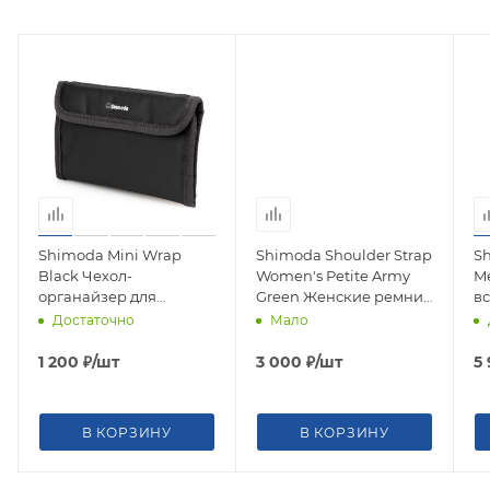
Shimoda Mini Wrap
Shimoda Shoulder Strap
Sh
Black Чехол-
Women's Petite Army
M
органайзер для
Green Женские ремни
вс
фильтров или
для рюкзака 520-262
ф
Достаточно
Мало
аксессуаров 520-500
48
1 200
₽
/шт
3 000
₽
/шт
5
В КОРЗИНУ
В КОРЗИНУ