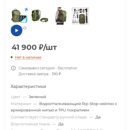
ВИДЕО
41 900
₽
/шт
Нет в наличии
Самовывоз сегодня - бесплатно
Доставка завтра - 390 ₽
Характеристики
Цвет
—
Зеленый
Материал
—
Водоотталкивающий Rip-Stop нейлон с
армированной нитью и TPU покрытием
Соответствует стандарту ручной клади
—
Да
Влагостойкая ткань
—
Да