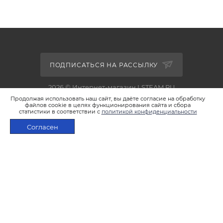
ПОДПИСАТЬСЯ НА РАССЫЛКУ
2026 © Интернет-магазин LSTEAM.RU
Продолжая использовать наш сайт, вы даёте согласие на обработку
файлов cookie в целях функционирования сайта и сбора
статистики в соответствии с
политикой конфиденциальности
Согласен
+7 495 933-02-22
ПОД ЗАКАЗ
shop@lsteam.ru
г. Москва, ул. 1905 года, д.7, стр.1