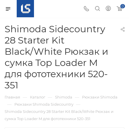
0
Shimoda Sidecountry
28 Starter Kit
Black/White Рюкзак и
сумка Top Loader M
для фототехники 520-
351
—
—
—
Главная
Каталог
Shimoda
Рюкзаки Shimoda
—
—
Рюкзаки Shimoda Sidecountry
Shimoda Sidecountry 28 Starter Kit Black/White Рюкзак и
сумка Top Loader M для фототехники 520-351