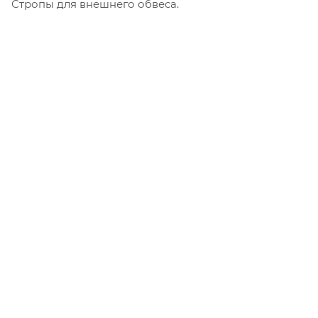
Для защиты от ливней и грязи комплектуется
чехлом.