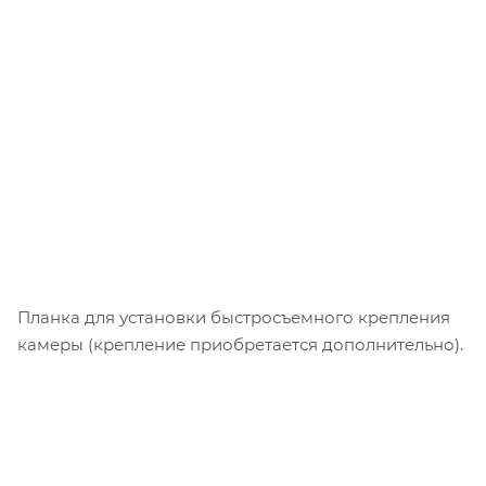
Планка для установки быстросъемного крепления
камеры (крепление приобретается дополнительно).
Регулировка фиксации поясного ремня – жесткая
или подвижная. Фиксация ремня встроенными
магнитами.