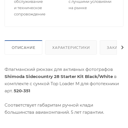
обслуживание
с лучшими условиями
и техническое
на рынке
сопровождение
ОПИСАНИЕ
ХАРАКТЕРИСТИКИ
ЗАКАЗАТ
Флагманский рюкзак для активных фотографов
Shimoda Sidecountry 28 Starter Kit Black/White
в
комплекте с сумкой Top Loader M для фототехники
арт.
520-351
Cоответствует габаритам ручной клади
большинства авиакомпаний. 5 лет гарантии.