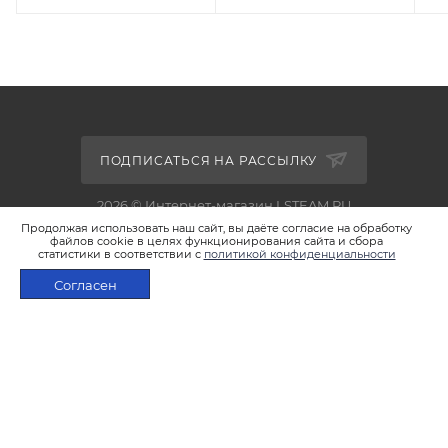
ПОДПИСАТЬСЯ НА РАССЫЛКУ
2026 © Интернет-магазин LSTEAM.RU
Продолжая использовать наш сайт, вы даёте согласие на обработку
файлов cookie в целях функционирования сайта и сбора
статистики в соответствии с
политикой конфиденциальности
Согласен
+7 495 933-02-22
В КОРЗИНУ
shop@lsteam.ru
г. Москва, ул. 1905 года, д.7, стр.1