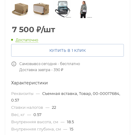
7 500
₽
/шт
Достаточно
КУПИТЬ В 1 КЛИК
Самовывоз сегодня - бесплатно
Доставка завтра - 390 ₽
Характеристики
Реквизиты
—
Съемная вставка, Товар, 00-00017684,
0.57
Ставки налогов
—
22
Вес, кг
—
0.57
Внутренняя высота, см
—
18.5
Внутренняя глубина, см
—
15