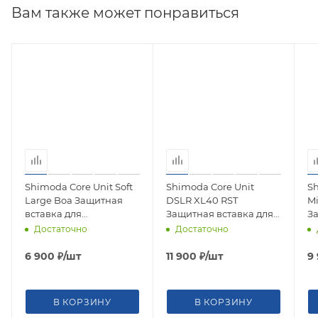
Вам также может понравиться
Shimoda Core Unit Soft
Shimoda Core Unit
Sh
Large Boa Защитная
DSLR XL40 RST
Mi
вставка для
Защитная вставка для
З
фотооборудования 520-
фотооборудования 520-
ф
Достаточно
Достаточно
482
454
4
6 900
₽
/шт
11 900
₽
/шт
9
В КОРЗИНУ
В КОРЗИНУ