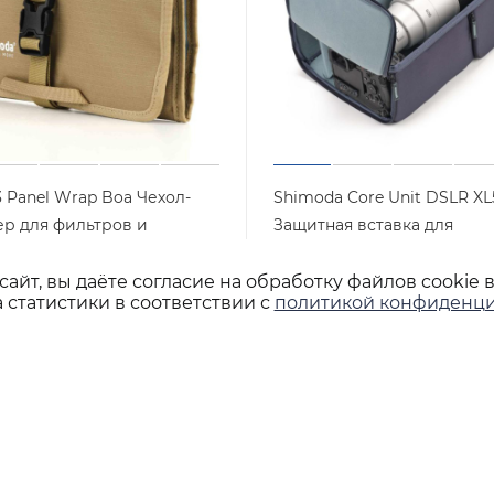
 Panel Wrap Boa Чехол-
Shimoda Core Unit DSLR XL
ер для фильтров и
Защитная вставка для
ов 520-503
фотооборудования 520-45
айт, вы даёте согласие на обработку файлов cookie 
Арт.: 520-503
Арт.: 520-455
но
Достаточно
 статистики в соответствии с
политикой конфиденци
шт
12 900
₽
/шт