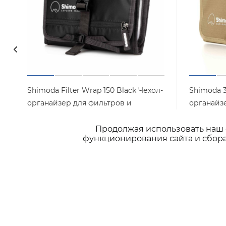
Shimoda Filter Wrap 150 Black Чехол-
Shimoda 3
органайзер для фильтров и
органайз
аксессуаров 520-506
аксессуар
Продолжая использовать наш с
Арт.: 520-506
Достаточно
Достаточ
функционирования сайта и сбора
2 900
₽
/шт
2 900
₽
/