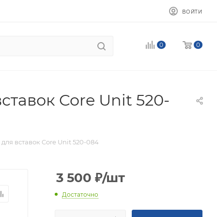
ВОЙТИ
0
0
ставок Core Unit 520-
для вставок Core Unit 520-084
3 500
₽
/шт
Достаточно