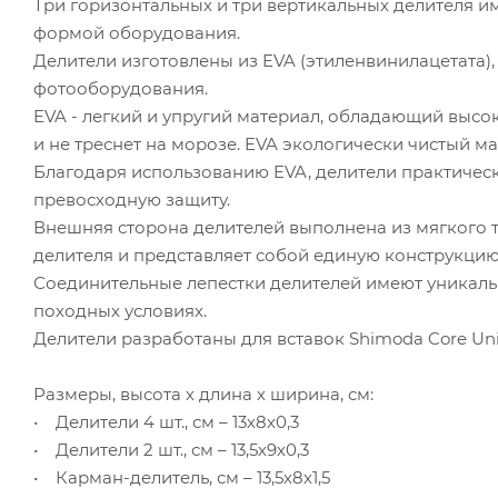
Три горизонтальных и три вертикальных делителя и
формой оборудования.
Делители изготовлены из EVA (этиленвинилацетата)
фотооборудования.
EVA - легкий и упругий материал, обладающий выс
и не треснет на морозе. EVA экологически чистый ма
Благодаря использованию EVA, делители практичес
превосходную защиту.
Внешняя сторона делителей выполнена из мягкого т
делителя и представляет собой единую конструкцию,
Соединительные лепестки делителей имеют уникальн
походных условиях.
Делители разработаны для вставок Shimoda Core Uni
Размеры, высота х длина х ширина, см:
• Делители 4 шт., см – 13х8х0,3
• Делители 2 шт., см – 13,5х9х0,3
• Карман-делитель, см – 13,5х8х1,5