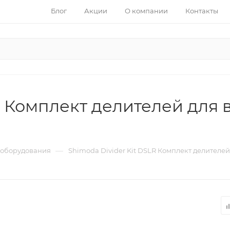
Блог
Акции
О компании
Контакты
 Комплект делителей для в
—
 оборудования
Shimoda Divider Kit DSLR Комплект делителей 