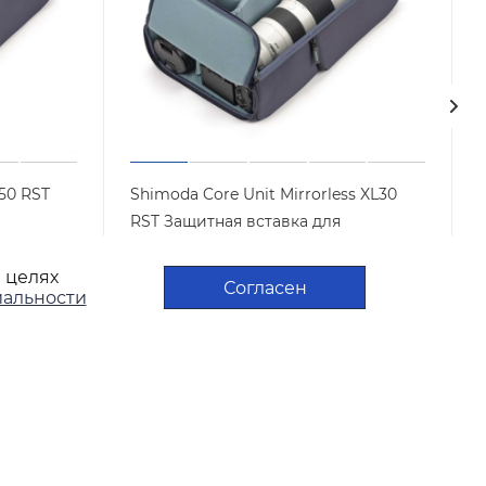
50 RST
Shimoda Core Unit Mirrorless XL30
RST Защитная вставка для
5
фотооборудования 520-453
в целях
Арт.: 520-453
Достаточно
Согласен
альности
9 900
₽
/шт