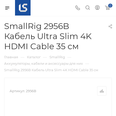
0
SmallRig 2956B
Кабель Ultra Slim 4K
HDMI Cable 35 см
—
—
—
Главная
Каталог
SmallRig
—
Аккумуляторы, кабели и аксессуары для них
SmallRig 2956B Кабель Ultra Slim 4K HDMI Cable 35 см
Артикул:
2956B