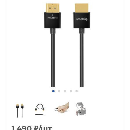
1 490
₽
/шт