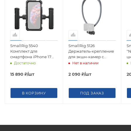
SmallRig 5540
SmallRig 5126
Sm
Комплект для
Держатель-крепление
"N
смартфона iPhone 17
для экшн-камер с
ц
Pro, клетка, боковые
шейным ремнем Quick
Z8
Достаточно
Нет в наличии
ручки
Release Neck Support
в
15 890
₽
/шт
2 090
₽
/шт
2
В КОРЗИНУ
ПОД ЗАКАЗ