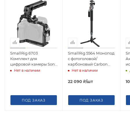
SmallRig 6703
SmallRig 5564 Монопод
Sm
Комплект для
с фотоголовой/
А
цифровой камеры Sony
карбоновый Carbon
ио
A7RVI, клетка, ручка и
Fiber Photography
V 
Нет в наличии
Нет в наличии
фиксатор кабеля
Monopod
22 090
₽
/шт
1
ПОД ЗАКАЗ
ПОД ЗАКАЗ