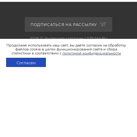
ПОДПИСАТЬСЯ НА РАССЫЛКУ
2026 © Интернет-магазин LSTEAM.RU
Продолжая использовать наш сайт, вы даёте согласие на обработку
файлов cookie в целях функционирования сайта и сбора
статистики в соответствии с
политикой конфиденциальности
Согласен
+7 495 933-02-22
В КОРЗИНУ
shop@lsteam.ru
г. Москва, ул. 1905 года, д.7, стр.1
ПОЛИТИКА КОНФИДЕНЦИАЛЬНОСТИ