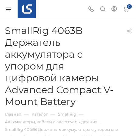
0
SmallRig 4063B
Держатель
аккумулятора с
упором для
цифровой камеры
Advanced Compact V-
Mount Battery
—
—
—
Главная
Каталог
SmallRig
—
Аккумуляторы, кабели и аксессуары для них
SmallRig 4063B Держатель аккумулятора с упором для