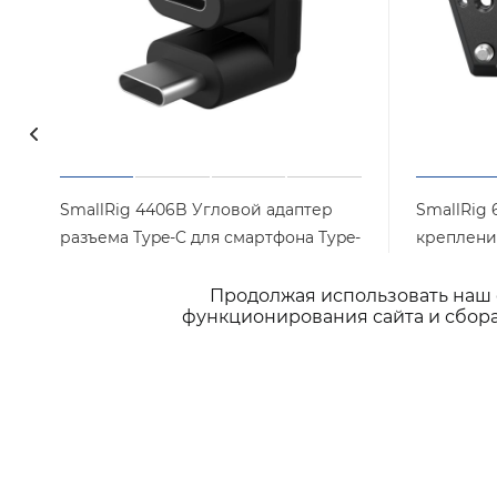
SmallRig 4406B Угловой адаптер
SmallRig
разъема Type-C для смартфона Type-
креплени
C Audio Signal Adaptor
Достаточ
Продолжая использовать наш с
Арт.: 4406B
Нет в наличии
функционирования сайта и сбора
2 590
₽
/