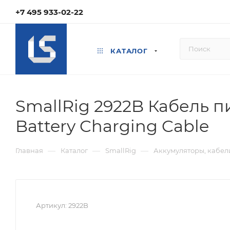
+7 495 933-02-22
КАТАЛОГ
SmallRig 2922B Кабель 
Battery Charging Cable
—
—
—
Главная
Каталог
SmallRig
Аккумуляторы, кабели
Артикул:
2922B