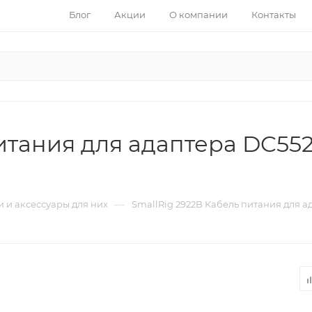
Блог
Акции
О компании
Контакты
питания для адаптера DC55
—
 и аксессуары для них
SmallRig 2922B Кабель питания для а