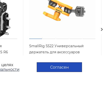
я
SmallRig 5522 Универсальный
S R6
держатель для аксессуаров
 II
(крепление 1/4") BumbleBee Edition
в целях
Арт.: 5522
Достаточно
Согласен
альности
3 790
₽
/шт