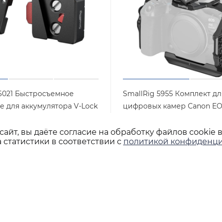
 6021 Быстросъемное
SmallRig 5955 Комплект дл
е для аккумулятора V-Lock
цифровых камер Canon EO
Mark III / R6 Mark II / R5 Mark
Арт.: 6021
но
айт, вы даёте согласие на обработку файлов cookie 
Арт.: 5955
Нет в наличии
 статистики в соответствии с
политикой конфиденци
шт
10 390
₽
/шт