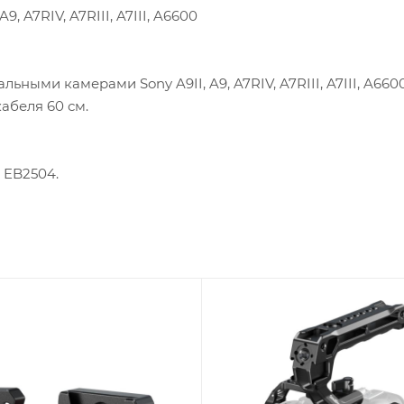
 A7RIV, A7RIII, A7III, A6600
льными камерами Sony A9II, A9, A7RIV, A7RIII, A7III, A6
абеля 60 см.
 EB2504.