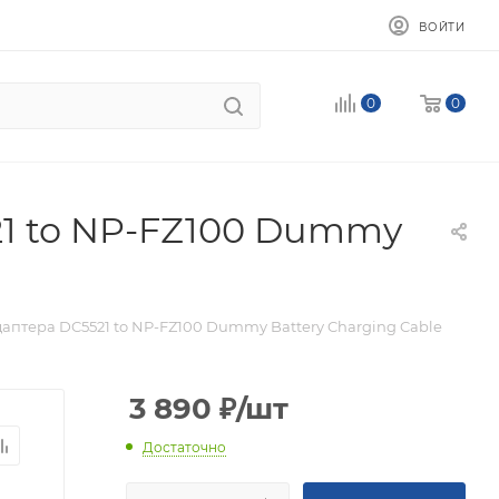
ВОЙТИ
0
0
21 to NP-FZ100 Dummy
даптера DC5521 to NP-FZ100 Dummy Battery Charging Cable
3 890
₽
/шт
Достаточно