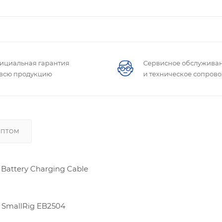
ициальная гарантия
Сервисное обслужива
 всю продукцию
и техническое сопров
ОПТОМ
Battery Charging Cable
 SmallRig EB2504