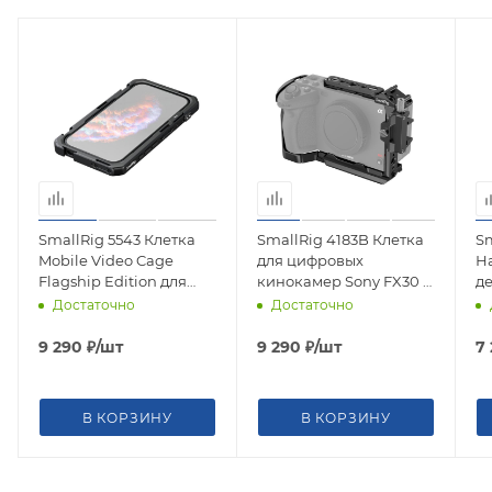
SmallRig 5543 Клетка
SmallRig 4183B Клетка
Sm
Mobile Video Cage
для цифровых
Н
Flagship Edition для
кинокамер Sony FX30 /
д
смартфона iPhone 17
FX3
д
Достаточно
Достаточно
Pro Max
O
Ph
9 290
₽
/шт
9 290
₽
/шт
7
S
В КОРЗИНУ
В КОРЗИНУ