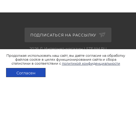
ПОДПИСАТЬСЯ НА РАССЫЛКУ
2026 © Интернет-магазин LSTEAM.RU
Продолжая использовать наш сайт, вы даёте согласие на обработку
файлов cookie в целях функционирования сайта и сбора
статистики в соответствии с
политикой конфиденциальности
Согласен
+7 495 933-02-22
ПОД ЗАКАЗ
shop@lsteam.ru
г. Москва, ул. 1905 года, д.7, стр.1