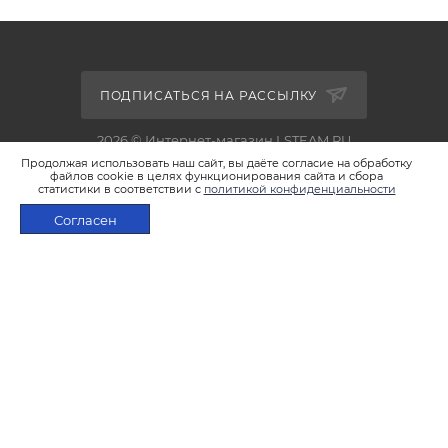
ПОДПИСАТЬСЯ НА РАССЫЛКУ
2026 © Интернет-магазин LSTEAM.RU
Продолжая использовать наш сайт, вы даёте согласие на обработку
файлов cookie в целях функционирования сайта и сбора
статистики в соответствии с
политикой конфиденциальности
Согласен
+7 495 933-02-22
В КОРЗИНУ
shop@lsteam.ru
г. Москва, ул. 1905 года, д.7, стр.1
ПОЛИТИКА КОНФИДЕНЦИАЛЬНОСТИ