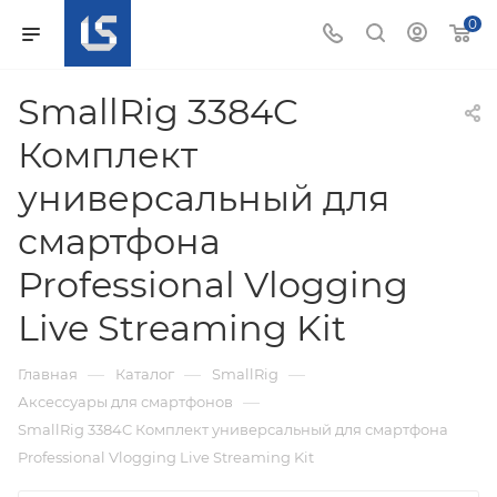
0
SmallRig 3384C
Комплект
универсальный для
смартфона
Professional Vlogging
Live Streaming Kit
—
—
—
Главная
Каталог
SmallRig
—
Аксессуары для смартфонов
SmallRig 3384C Комплект универсальный для смартфона
Professional Vlogging Live Streaming Kit