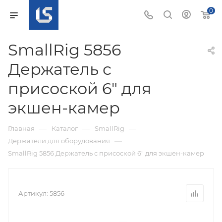
0
SmallRig 5856
Держатель с
присоской 6" для
экшен-камер
—
—
—
Главная
Каталог
SmallRig
—
Держатели для оборудования
SmallRig 5856 Держатель с присоской 6" для экшен-камер
Артикул:
5856