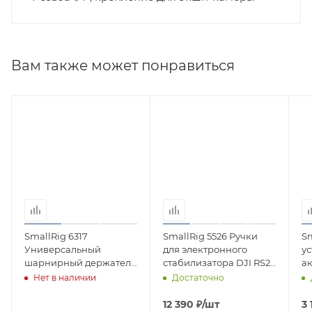
Вам также может понравиться
SmallRig 6317
SmallRig 5526 Ручки
Sm
Универсальный
для электронного
ус
шарнирный держатель
стабилизатора DJI RS2 /
а
для мониторов Magic
RSC2 / RS / RS3Pro / RS4 /
9/
Нет в наличии
Достаточно
Arm Support
RS4Pro / RS5
12 390
₽
/шт
3 