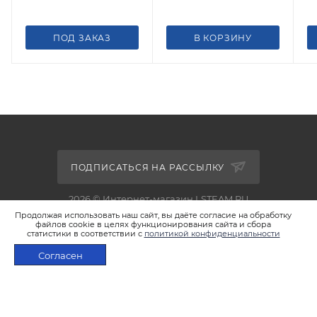
ПОД ЗАКАЗ
В КОРЗИНУ
ПОДПИСАТЬСЯ НА РАССЫЛКУ
2026 © Интернет-магазин LSTEAM.RU
Продолжая использовать наш сайт, вы даёте согласие на обработку
файлов cookie в целях функционирования сайта и сбора
статистики в соответствии с
политикой конфиденциальности
Согласен
+7 495 933-02-22
ПОД ЗАКАЗ
shop@lsteam.ru