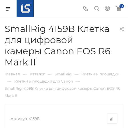
0
SmallRig 4159B Клетка
для цифровой
камеры Canon EOS R6
Mark II
—
—
—
Главная
Каталог
SmallRig
Клетки и площадки
—
—
Клетки и площадки для Canon
SmallRig 4159B Клетка для цифровой камеры Canon EOS R6
Mark II
Артикул:
4159B