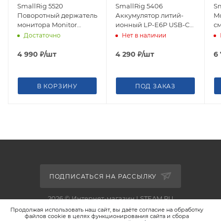
SmallRig 5520
SmallRig 5406
Sm
Поворотный держатель
Аккумулятор литий-
Mo
монитора Monitor
ионный LP-E6P USB-C
с
Mount ARRI-Style
Rechargeable Camera
S2
Достаточно
Нет в наличии
(BumbleBee Edition)
Battery
4 990
₽
/шт
4 290
₽
/шт
6
В КОРЗИНУ
ПОД ЗАКАЗ
ПОДПИСАТЬСЯ НА РАССЫЛКУ
2026 © Интернет-магазин LSTEAM.RU
Продолжая использовать наш сайт, вы даёте согласие на обработку
файлов cookie в целях функционирования сайта и сбора