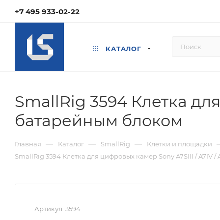
+7 495 933-02-22
КАТАЛОГ
SmallRig 3594 Клетка для 
батарейным блоком
—
—
—
Главная
Каталог
SmallRig
Клетки и площадки
SmallRig 3594 Клетка для цифровых камер Sony A7SIII / A7IV /
Артикул:
3594