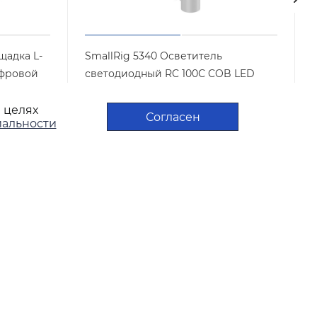
щадка L-
SmallRig 5340 Осветитель
ифровой
светодиодный RC 100С COB LED
Video Light (White / Lite Version)
в целях
Арт.: 5340
Мало
Согласен
альности
24 490
₽
/шт
ПОЛИТИКА
КОНФИДЕНЦИАЛЬНОСТИ