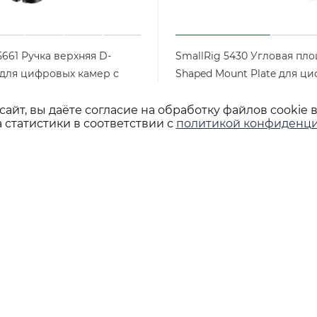
5661 Ручка верхняя D-
SmallRig 5430 Угловая пло
 для цифровых камер с
Shaped Mount Plate для ц
ем NATO Clamp
камеры EOS R50 V (белая)
айт, вы даёте согласие на обработку файлов cookie 
Арт.: 5661
Арт.: 5430
личии
Достаточно
 статистики в соответствии с
политикой конфиденци
шт
3 490
₽
/шт
+7 495 933-02-22