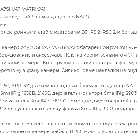
7SIII/A7IV/A7RIV/A1
ъем «холодный башмак», адаптер NATO.
ми.
с электронными стабилизаторами DJI RS 2, RSC 2 и боль
камер Sony A7SIII/A7IV/A7RIV/A1 с батарейной ручкой 
орудование и аксессуары. Клетка крепиться винтом ¼” и
ивания камеры. Конструкция клетки повторяет форму к
оротному экрану камеры. Силиконовые накладки на вну
”, ⅜”, ARRI ⅜”, разъем «холодный башмак» и адаптер NAT
allRig 1638В, 2165С, держатель монитора SmallRig 2903,
осветитель SmallRig 3157. С помощью двух отверстий с 
43 для установки фоллоу-фокуса SmallRig 3010, поддерж
оляет быстро устанавливать и снимать клетку с электрон
ргивание из камеры кабеля HDMI можно установить фик