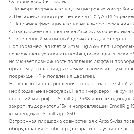
Основные особенности:
1. Полноразмерная клетка для цифровых камер Sony A
2. Несколько типов креплений - ¼”, ⅜”, ARRI ⅜, раз
3. Надежная фиксация клетки на камере тремя винта
4. Быстросъемная площадка Arca Swiss совместима 
5. Встроенный магнитный держатель для отвертки.
Полноразмерная клетка SmallRig 3594 для цифровых 
возможность установить необходимое для съемки об
исключает возможность появления люфта и проворач
органам управления, разъемам, аккумулятору и пов
повреждений и появления царапин.
Несколько типов крепления - отверстия с резьбой ¼
необходимые аксессуары. Например, верхние ручки Sm
внешний микрофон SmallRig 3468 или светодиодный 
закрепить держатель 15мм направляющих SmallRig 19
компендиума SmallRig 2660.
Встроенная площадка совместимая с Arca Swiss позв
оборудования. Чтобы предотвратить случайное выде