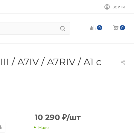
ВОЙТИ
0
0
/ A7IV / A7RIV / A1 с
10 290
₽
/шт
Мало