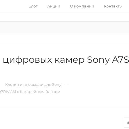
Блог
Акции
О компании
Контакты
цифровых камер Sony A7SIII 
—
—
Клетки и площадки для Sony
 A7RIV / A1 с батарейным блоком