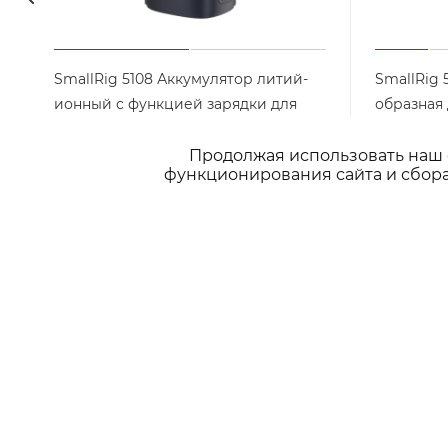
SmallRig 5108 Аккумулятор литий-
SmallRig 
ионный с функцией зарядки для
образная
Canon LP-E6P / LP-E6NH
креплени
Продолжая использовать наш с
Арт.: 5108
Нет в наличии
Нет в на
функционирования сайта и сбора
8 490
₽
/шт
6 790
₽
/
ПОДПИСАТЬСЯ НА РАССЫЛКУ