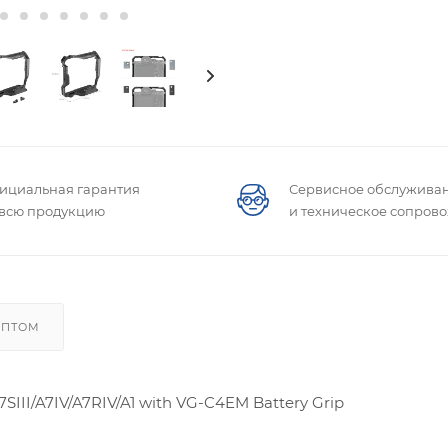
ициальная гарантия
Сервисное обслужива
 всю продукцию
и техническое сопров
ОПТОМ
III/A7IV/A7RIV/A1 with VG-C4EM Battery Grip