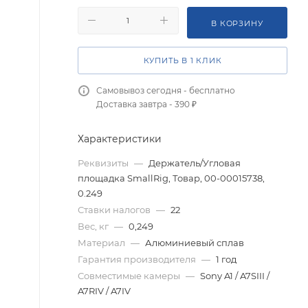
В КОРЗИНУ
КУПИТЬ В 1 КЛИК
Самовывоз сегодня - бесплатно
Доставка завтра - 390 ₽
Характеристики
Реквизиты
—
Держатель/Угловая
площадка SmallRig, Товар, 00-00015738,
0.249
Ставки налогов
—
22
Вес, кг
—
0,249
Материал
—
Алюминиевый сплав
Гарантия производителя
—
1 год
Совместимые камеры
—
Sony A1 / A7SIII /
A7RIV / A7IV