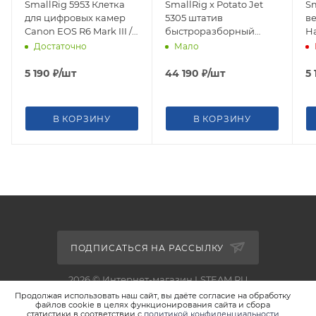
SmallRig 5953 Клетка
SmallRig x Potato Jet
Sm
для цифровых камер
5305 штатив
в
Canon EOS R6 Mark III /
быстроразборный
Ha
R6 Mark II / R5 Mark II
TRIBEX алюминиевый
AR
Достаточно
Мало
5 190
₽
/шт
44 190
₽
/шт
5 
В КОРЗИНУ
В КОРЗИНУ
ПОДПИСАТЬСЯ НА РАССЫЛКУ
2026 © Интернет-магазин LSTEAM.RU
Продолжая использовать наш сайт, вы даёте согласие на обработку
файлов cookie в целях функционирования сайта и сбора
статистики в соответствии с
политикой конфиденциальности