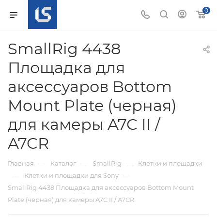
0
SmallRig 4438
Площадка для
аксессуаров Bottom
Mount Plate (черная)
для камеры A7C II /
A7CR
—
—
—
Главная
Каталог
SmallRig
Клетки и площадки
—
—
Клетки и площадки для Sony
SmallRig 4438 Площадка для аксессуаров Bottom Mount
Plate (черная) для камеры A7C II / A7CR