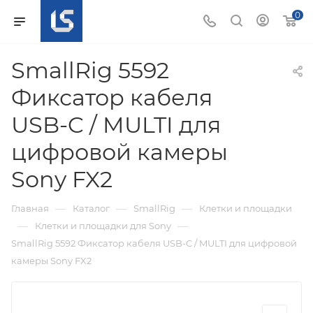
0
SmallRig 5592
Фиксатор кабеля
USB-C / MULTI для
цифровой камеры
Sony FX2
—
—
—
Главная
Каталог
SmallRig
Клетки и площадки
—
—
Клетки и площадки для Sony
SmallRig 5592 Фиксатор кабеля USB-C / MULTI для цифровой
камеры Sony FX2