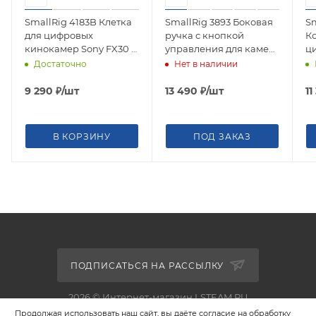
SmallRig 4183B Клетка
SmallRig 3893 Боковая
Sm
для цифровых
ручка с кнопкой
К
кинокамер Sony FX30 /
управления для камер
ц
FX3
Sony (крепление NATO)
Ca
Достаточно
Нет в наличии
кл
к
9 290
₽
/шт
13 490
₽
/шт
11
ру
В КОРЗИНУ
ПОД ЗАКАЗ
ПОДПИСАТЬСЯ НА РАССЫЛКУ
2026 © Интернет-магазин LSTEAM.RU
Продолжая использовать наш сайт, вы даёте согласие на обработку