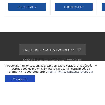
В КОРЗИНУ
В КОРЗИНУ
ПОДПИСАТЬСЯ НА РАССЫЛКУ
2026 © Интернет-магазин LSTEAM.RU
Продолжая использовать наш сайт, вы даёте согласие на обработку
файлов cookie в целях функционирования сайта и сбора
статистики в соответствии с
политикой конфиденциальности
Согласен
+7 495 933-02-22
В КОРЗИНУ
shop@lsteam.ru
г. Москва, ул. 1905 года, д.7, стр.1