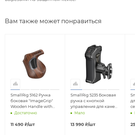
Вам также может понравиться
SmallRig 5162 Ручка
SmallRig 5235 Боковая
Sm
боковая "ImageGrip"
ручка с кнопкой
дл
Wooden Handle with
управления для камер
се
ARRI Rosette (левая
Canon / Blackmagic
д
Достаточно
Мало
сторона)
(крепление NATO)
у
11 490
₽
/шт
13 990
₽
/шт
2