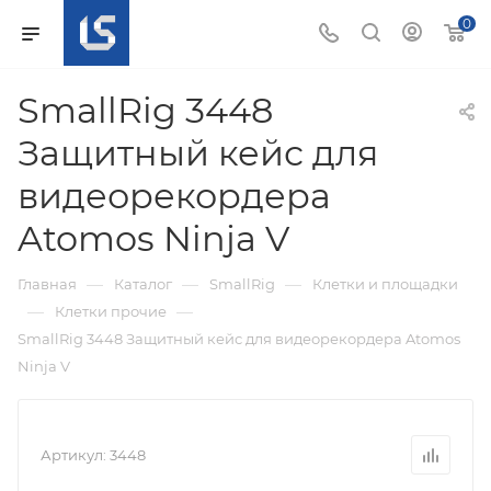
0
SmallRig 3448
Защитный кейс для
видеорекордера
Atomos Ninja V
—
—
—
Главная
Каталог
SmallRig
Клетки и площадки
—
—
Клетки прочие
SmallRig 3448 Защитный кейс для видеорекордера Atomos
Ninja V
Артикул:
3448